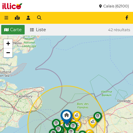
Calais (62100)
Carte
Liste
42 résultats
+
−