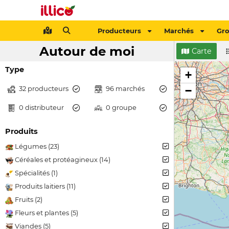
Producteurs
Marchés
Gr
Autour de moi
Carte
Type
+
32 producteurs
96 marchés
−
0 distributeur
0 groupe
Produits
Légumes (23)
Céréales et protéagineux (14)
Spécialités (1)
Produits laitiers (11)
Fruits (2)
Fleurs et plantes (5)
Viandes (5)