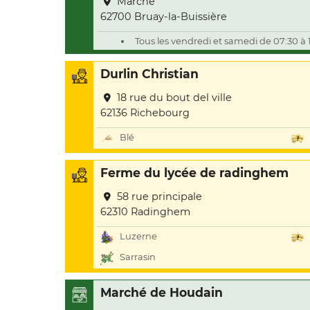
Marché
62700 Bruay-la-Buissière
Tous les vendredi et samedi de 07:30 à 
Durlin Christian
18 rue du bout del ville
62136 Richebourg
Blé
Ferme du lycée de radinghem
58 rue principale
62310 Radinghem
Luzerne
Sarrasin
Marché de Houdain