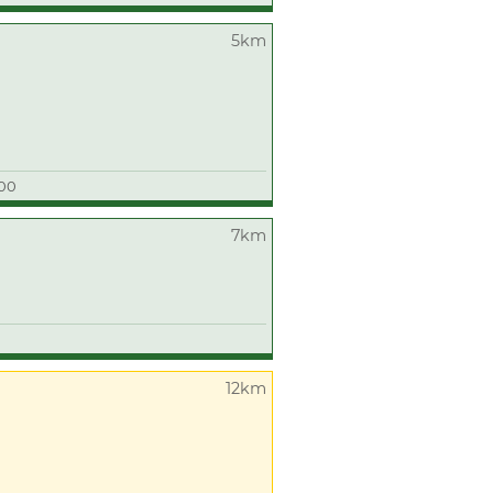
5km
:00
7km
12km