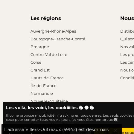
Les régions
Nous
Auvergne-Rhône-Alpes
Distrib
Bourgogne-Franche-Comté
Qui so
Bretagne
Nos va
Centre-Val de Loire
Les pr
Corse
Les cer
Grand Est
Nous c
Hauts-de-France
Conditi
Île-de-France
Normandie
Nouvelle-Aquitaine
Les voilà, les voici, les cookiiiiies
Occitanie
Illico ne propose ni publicité ni tracking en tous genres. Les seuls cookies
Pays de la Loire
ceux pour compter tous nos visiteurs (et vous êtes nombreux
).
Provence-Alpes-Côte d'Azur
L'adresse Villers-Outréaux (59142) est désormais
Non
Ok, pas de souc