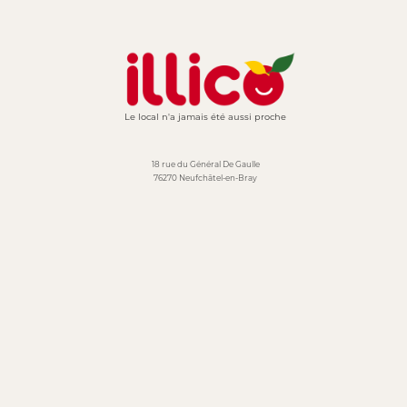
Le local n'a jamais été aussi proche
18 rue du Général De Gaulle
76270 Neufchâtel-en-Bray