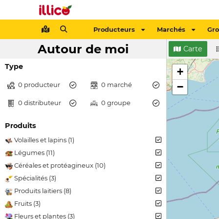
Producteurs
Marchés
Gr
Autour de moi
Carte
Type
+
0 producteur
0 marché
−
0 distributeur
0 groupe
Produits
Volailles et lapins (1)
Légumes (11)
Céréales et protéagineux (10)
Spécialités (3)
Produits laitiers (8)
Fruits (3)
Fleurs et plantes (3)