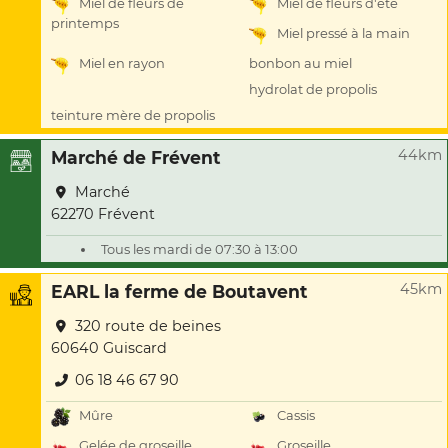
Miel de fleurs de
Miel de fleurs d'été
printemps
Miel pressé à la main
bonbon au miel
Miel en rayon
hydrolat de propolis
teinture mère de propolis
44km
Marché de Frévent
Marché
62270 Frévent
Tous les mardi de 07:30 à 13:00
45km
EARL la ferme de Boutavent
320 route de beines
60640 Guiscard
06 18 46 67 90
Mûre
Cassis
Gelée de groseille
Groseille