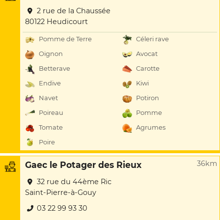
2 rue de la Chaussée
80122 Heudicourt
Pomme de Terre
Céleri rave
Oignon
Avocat
Betterave
Carotte
Endive
Kiwi
Navet
Potiron
Poireau
Pomme
Tomate
Agrumes
Poire
36km
Gaec le Potager des Rieux
32 rue du 44ème Ric
Saint-Pierre-à-Gouy
03 22 99 93 30