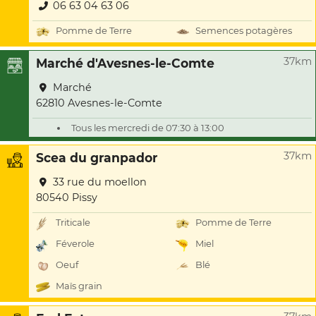
06 63 04 63 06
Pomme de Terre
Semences potagères
37km
Marché d'Avesnes-le-Comte
Marché
62810 Avesnes-le-Comte
Tous les mercredi de 07:30 à 13:00
37km
Scea du granpador
33 rue du moellon
80540 Pissy
Triticale
Pomme de Terre
Féverole
Miel
Oeuf
Blé
Maïs grain