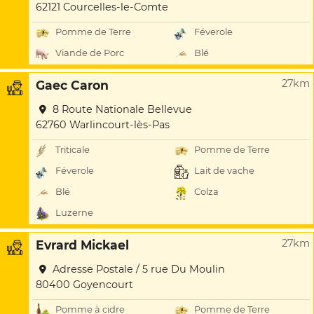
62121 Courcelles-le-Comte
Pomme de Terre
Féverole
Viande de Porc
Blé
27km
Gaec Caron
8 Route Nationale Bellevue
62760 Warlincourt-lès-Pas
Triticale
Pomme de Terre
Féverole
Lait de vache
Blé
Colza
Luzerne
27km
Evrard Mickael
Adresse Postale / 5 rue Du Moulin
80400 Goyencourt
Pomme à cidre
Pomme de Terre