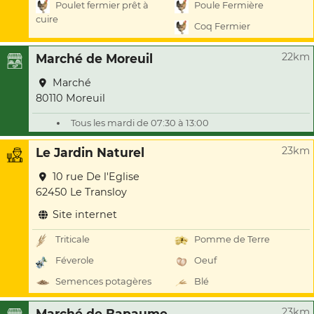
Poulet fermier prêt à
Poule Fermière
cuire
Coq Fermier
22km
Marché de Moreuil
Marché
80110 Moreuil
Tous les mardi de 07:30 à 13:00
23km
Le Jardin Naturel
10 rue De l'Eglise
62450 Le Transloy
Site internet
Triticale
Pomme de Terre
Féverole
Oeuf
Semences potagères
Blé
23km
Marché de Bapaume