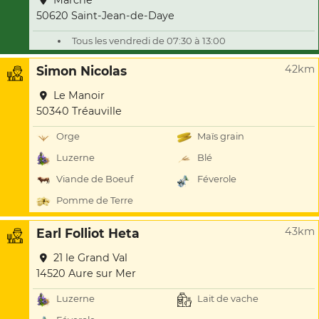
Marché
50620 Saint-Jean-de-Daye
Tous les vendredi de 07:30 à 13:00
42km
Simon Nicolas
Le Manoir
50340 Tréauville
Orge
Maïs grain
Luzerne
Blé
Viande de Boeuf
Féverole
Pomme de Terre
43km
Earl Folliot Heta
21 le Grand Val
14520 Aure sur Mer
Luzerne
Lait de vache