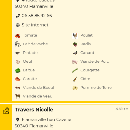
4 route Caubus
50340 Flamanville
06 58 85 92 66
Site internet
Tomate
Poulet
Lait de vache
Radis
Pintade
Canard
Oeuf
Viande de Porc
Laitue
Courgette
Carotte
Cidre
Viande de Boeuf
Pomme de Terre
Viande de Veau
44km
Travers Nicolle
Flamanville hau Cavelier
50340 Flamanville