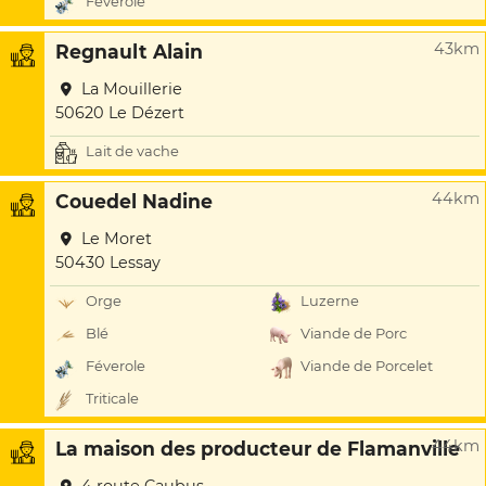
Féverole
43km
Regnault Alain
La Mouillerie
50620 Le Dézert
Lait de vache
44km
Couedel Nadine
Le Moret
50430 Lessay
Orge
Luzerne
Blé
Viande de Porc
Féverole
Viande de Porcelet
Triticale
44km
La maison des producteur de Flamanville