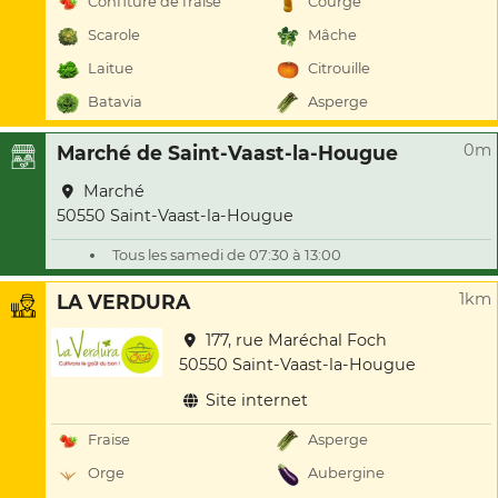
Confiture de fraise
Courge
Scarole
Mâche
Laitue
Citrouille
Batavia
Asperge
0m
Marché de Saint-Vaast-la-Hougue
Marché
50550 Saint-Vaast-la-Hougue
Tous les samedi de 07:30 à 13:00
1km
LA VERDURA
177, rue Maréchal Foch
50550 Saint-Vaast-la-Hougue
Site internet
Fraise
Asperge
Orge
Aubergine