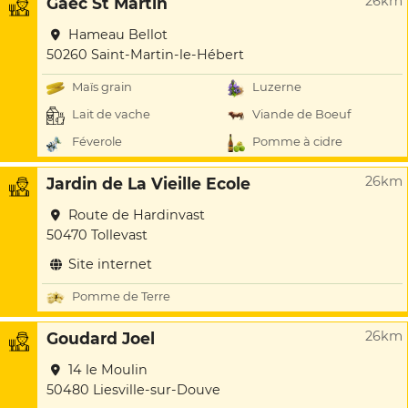
26km
Gaec St Martin
Hameau Bellot
50260 Saint-Martin-le-Hébert
Maïs grain
Luzerne
Lait de vache
Viande de Boeuf
Féverole
Pomme à cidre
26km
Jardin de La Vieille Ecole
Route de Hardinvast
50470 Tollevast
Site internet
Pomme de Terre
26km
Goudard Joel
14 le Moulin
50480 Liesville-sur-Douve