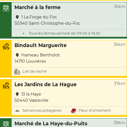
35km
Marché à la ferme
1 La Forge du Foc
50340 Saint-Christophe-du-Foc
Tous les 2èmes samedi de 09:00 à 18:30
36km
Bindault Marguerite
Hameau Bertholot
14710 Louvières
Lait de vache
37km
Les Jardins de La Hague
13 la Haye
50440 Vasteville
Semences potagères
Fleur d'ornement
39km
Marché de La Haye-du-Puits