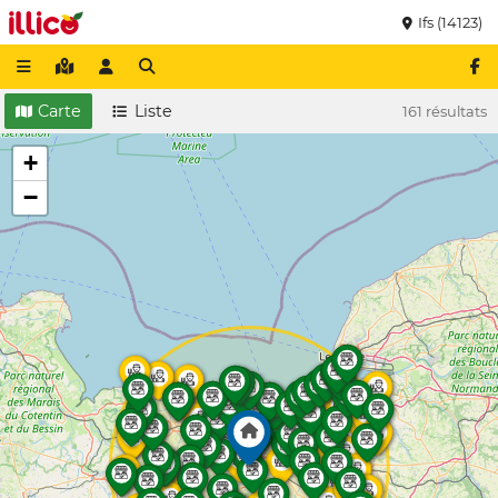
Ifs (14123)
Carte
Liste
161 résultats
+
−