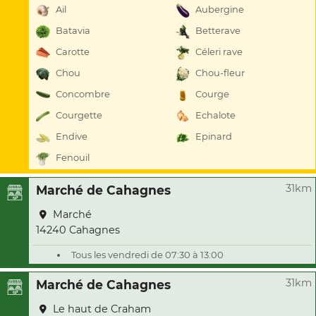
Ail
Aubergine
Batavia
Betterave
Carotte
Céleri rave
Chou
Chou-fleur
Concombre
Courge
Courgette
Echalote
Endive
Epinard
Fenouil
31km
Marché de Cahagnes
Marché
14240 Cahagnes
Tous les vendredi de 07:30 à 13:00
31km
Marché de Cahagnes
Le haut de Craham