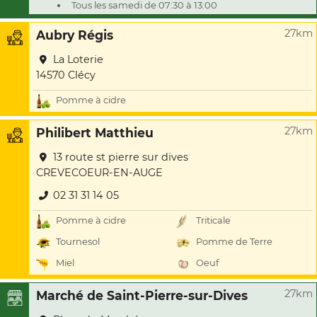
Tous les samedi de 07:30 à 13:00
27km
Aubry Régis
La Loterie
14570 Clécy
Pomme à cidre
27km
Philibert Matthieu
13 route st pierre sur dives
CREVECOEUR-EN-AUGE
02 31 31 14 05
Pomme à cidre
Triticale
Tournesol
Pomme de Terre
Miel
Oeuf
27km
Marché de Saint-Pierre-sur-Dives