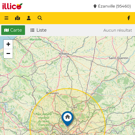
Ézanville (95460)
Carte
Liste
Aucun résultat
+
−