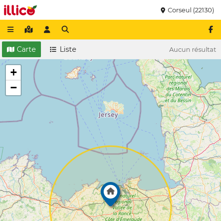
Corseul (22130)
Carte
Liste
Aucun résultat
+
−