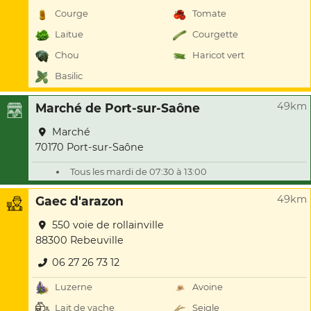
Courge
Tomate
Laitue
Courgette
Chou
Haricot vert
Basilic
49km
Marché de Port-sur-Saône
Marché
70170 Port-sur-Saône
Tous les mardi de 07:30 à 13:00
49km
Gaec d'arazon
550 voie de rollainville
88300 Rebeuville
06 27 26 73 12
Luzerne
Avoine
Lait de vache
Seigle