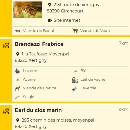
2131 route de xertigny
88390 Girancourt
Site internet
Viande de Boeuf
Viande de Veau
7km
Brandazzi Frabrice
1 la Taufosse Moyenpal
88220 Xertigny
Luzerne
Blé
Avoine
Lait de vache
Viande de Chèvre
Féverole
Seigle
9km
Earl du clos marin
295 chemin des moises, moyenpal
88220 Xertigny