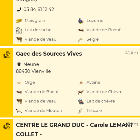
03 84 81 12 42
Maïs grain
Luzerne
Lait de vache
Viande de Boeuf
Viande de Veau
Seigle
42km
Gaec des Sources Vives
Neune
88430 Vienville
Orge
Avoine
Viande de Boeuf
Viande de Chèvre
Viande de Veau
Lait de chèvre
Viande de Mouton
Triticale
42km
CENTRE LE GRAND DUC - Carole LEMANT
COLLET -