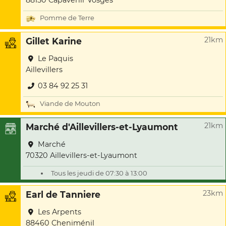
88150 Capavenir Vosges
Pomme de Terre
21km
Gillet Karine
Le Paquis
Aillevillers
03 84 92 25 31
Viande de Mouton
21km
Marché d'Aillevillers-et-Lyaumont
Marché
70320 Aillevillers-et-Lyaumont
Tous les jeudi de 07:30 à 13:00
23km
Earl de Tanniere
Les Arpents
88460 Cheniménil