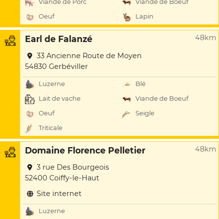
Viande de Porc
Viande de Boeuf
Oeuf
Lapin
48km
Earl de Falanzé
33 Ancienne Route de Moyen
54830 Gerbéviller
Luzerne
Blé
Lait de vache
Viande de Boeuf
Oeuf
Seigle
Triticale
48km
Domaine Florence Pelletier
3 rue Des Bourgeois
52400 Coiffy-le-Haut
Site internet
Luzerne