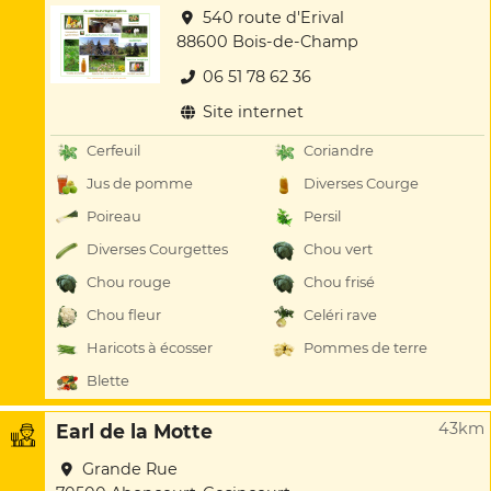
540 route d'Erival
88600 Bois-de-Champ
06 51 78 62 36
Site internet
Cerfeuil
Coriandre
Jus de pomme
Diverses Courge
Poireau
Persil
Diverses Courgettes
Chou vert
Chou rouge
Chou frisé
Chou fleur
Celéri rave
Haricots à écosser
Pommes de terre
Blette
43km
Earl de la Motte
Grande Rue