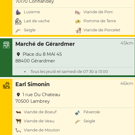
70170 Conflandey
Luzerne
Viande de Porc
Lait de vache
Pomme de Terre
Seigle
Viande de Porcelet
45km
Marché de Gérardmer
Place du 8 MAI 45
88400 Gérardmer
Tous les jeudi et samedi de 07:30 à 13:00
46km
Earl Simonin
1 rue Du Chateau
70500 Lambrey
Viande de Boeuf
Féverole
Viande de Veau
Seigle
Viande de Mouton