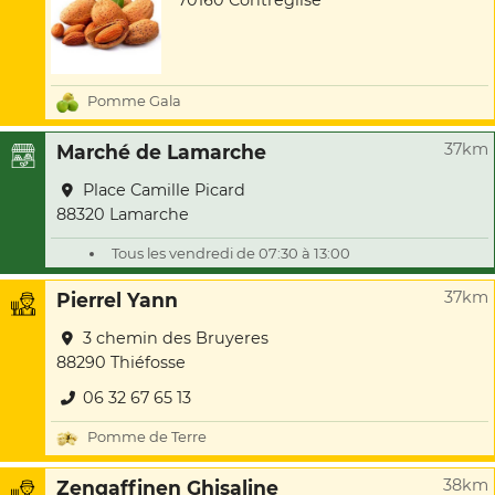
70160 Contréglise
Pomme Gala
37km
Marché de Lamarche
Place Camille Picard
88320 Lamarche
Tous les vendredi de 07:30 à 13:00
37km
Pierrel Yann
3 chemin des Bruyeres
88290 Thiéfosse
06 32 67 65 13
Pomme de Terre
38km
Zengaffinen Ghisaline