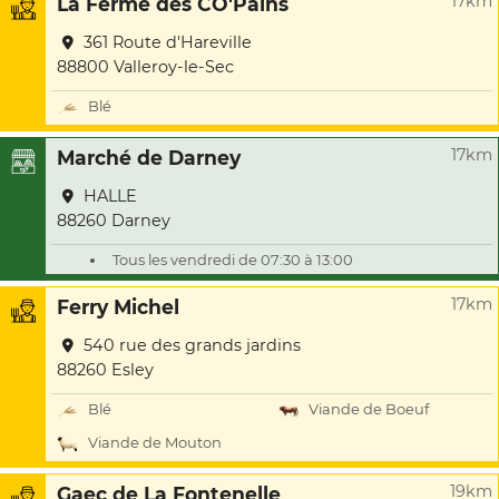
17km
La Ferme des CO'Pains
361 Route d'Hareville
88800 Valleroy-le-Sec
Blé
17km
Marché de Darney
HALLE
88260 Darney
Tous les vendredi de 07:30 à 13:00
17km
Ferry Michel
540 rue des grands jardins
88260 Esley
Blé
Viande de Boeuf
Viande de Mouton
19km
Gaec de La Fontenelle