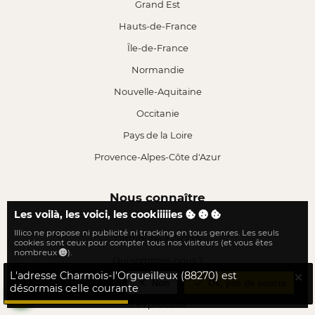
Grand Est
Hauts-de-France
Île-de-France
Normandie
Nouvelle-Aquitaine
Occitanie
Pays de la Loire
Provence-Alpes-Côte d'Azur
Nous connaître
Les voilà, les voici, les cookiiiiies
Illico ne propose ni publicité ni tracking en tous genres. Les seuls
Distributeur Illicase
cookies sont ceux pour compter tous nos visiteurs (et vous êtes
nombreux
).
Qui sommes-nous ?
L'adresse Charmois-l'Orgueilleux (88270) est
Nos valeurs
Non
Ok, pas de soucis
désormais celle courante
Les produits