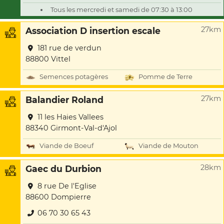
Tous les mercredi et samedi de 07:30 à 13:00
27km
Association D insertion escale
181 rue de verdun
88800 Vittel
Semences potagères
Pomme de Terre
27km
Balandier Roland
11 les Haies Vallees
88340 Girmont-Val-d'Ajol
Viande de Boeuf
Viande de Mouton
28km
Gaec du Durbion
8 rue De l'Eglise
88600 Dompierre
06 70 30 65 43