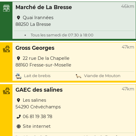
46km
Marché de La Bresse
Quai Irannées
88250 La Bresse
Tous les samedi de 07:30 à 18:00
47km
Gross Georges
22 rue De la Chapelle
88160 Fresse-sur-Moselle
Lait de brebis
Viande de Mouton
47km
GAEC des salines
Les salines
54290 Crévéchamps
06 81 19 38 78
Site internet