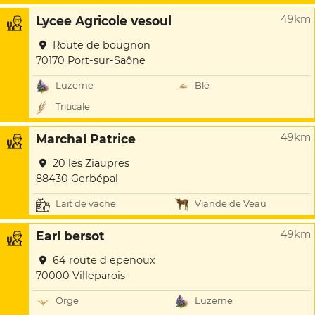
49km
Lycee Agricole vesoul
Route de bougnon
70170 Port-sur-Saône
Luzerne
Blé
Triticale
49km
Marchal Patrice
20 les Ziaupres
88430 Gerbépal
Lait de vache
Viande de Veau
49km
Earl bersot
64 route d epenoux
70000 Villeparois
Orge
Luzerne