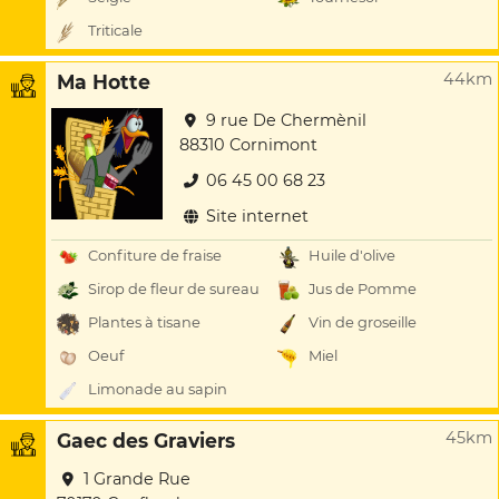
Triticale
44km
Ma Hotte
9 rue De Chermènil
88310 Cornimont
06 45 00 68 23
Site internet
Confiture de fraise
Huile d'olive
Sirop de fleur de sureau
Jus de Pomme
Plantes à tisane
Vin de groseille
Oeuf
Miel
Limonade au sapin
45km
Gaec des Graviers
1 Grande Rue