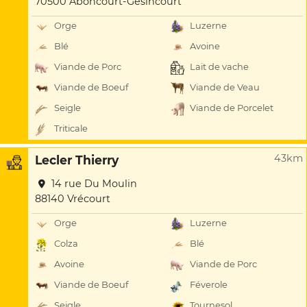
70500 Aboncourt-Gesincourt
Orge
Luzerne
Blé
Avoine
Viande de Porc
Lait de vache
Viande de Boeuf
Viande de Veau
Seigle
Viande de Porcelet
Triticale
43km
Lecler Thierry
14 rue Du Moulin
88140 Vrécourt
Orge
Luzerne
Colza
Blé
Avoine
Viande de Porc
Viande de Boeuf
Féverole
Seigle
Tournesol