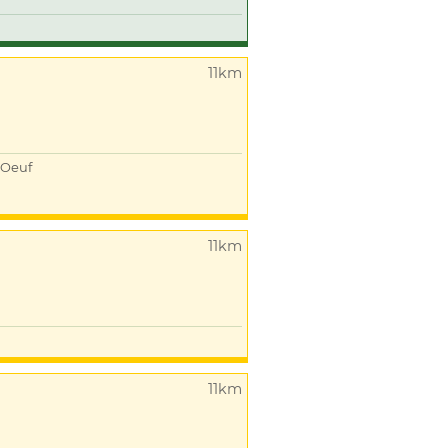
11km
Oeuf
11km
11km