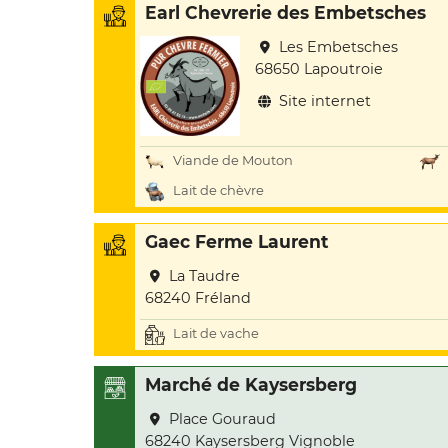
Earl Chevrerie des Embetsches
Les Embetsches
68650 Lapoutroie
Site internet
Viande de Mouton
Lait de chèvre
Gaec Ferme Laurent
La Taudre
68240 Fréland
Lait de vache
Marché de Kaysersberg
Place Gouraud
68240 Kaysersberg Vignoble