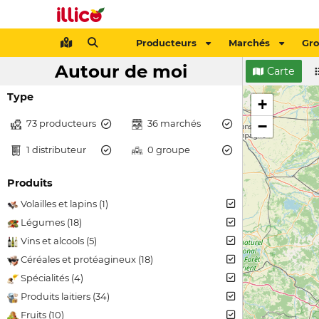
Producteurs
Marchés
Gr
Autour de moi
Carte
Type
+
73 producteurs
36 marchés
−
1 distributeur
0 groupe
Produits
Volailles et lapins (1)
Légumes (18)
Vins et alcools (5)
Céréales et protéagineux (18)
Spécialités (4)
Produits laitiers (34)
Fruits (10)