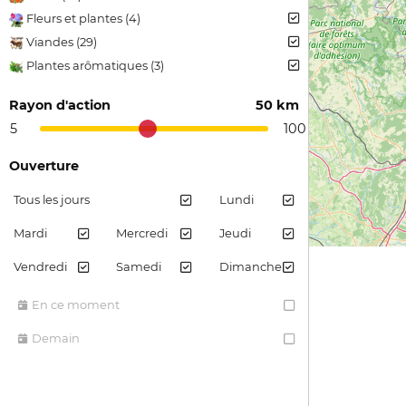
Fleurs et plantes (4)
Viandes (29)
Plantes arômatiques (3)
Confiture et gelée (1)
Rayon d'action
50 km
Jus et sirops de fruits (8)
5
100
Ouverture
Tous les jours
Lundi
Mardi
Mercredi
Jeudi
Vendredi
Samedi
Dimanche
En ce moment
Demain