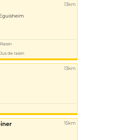
13km
'Eguisheim
Raisin
Jus de raisin
13km
15km
iner