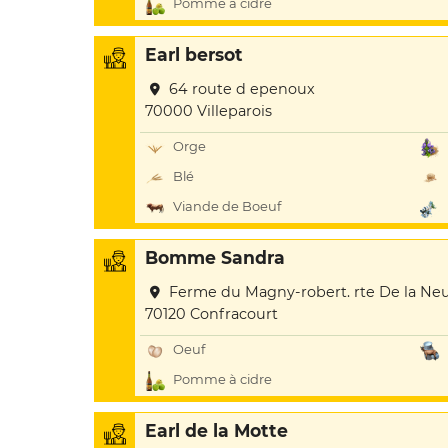
Pomme à cidre
Earl bersot
64 route d epenoux
70000 Villeparois
Orge
Blé
Viande de Boeuf
Bomme Sandra
Ferme du Magny-robert. rte De la Neu
70120 Confracourt
Oeuf
Pomme à cidre
Earl de la Motte