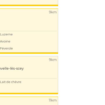
9km
Luzerne
Avoine
Féverole
9km
velle-lès-scey
Lait de chèvre
11km