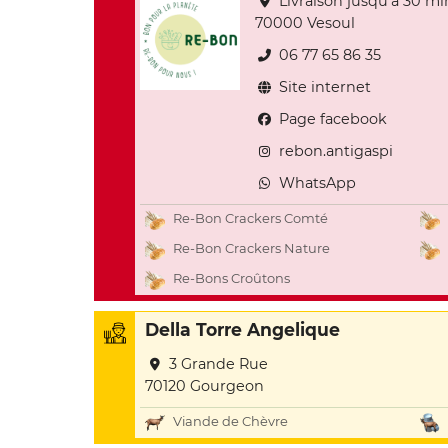
Livraison jusqu'à 30 mi
70000 Vesoul
06 77 65 86 35
Site internet
Page facebook
rebon.antigaspi
WhatsApp
Re-Bon Crackers Comté
Re-Bon Crackers Nature
Re-Bons Croûtons
Della Torre Angelique
3 Grande Rue
70120 Gourgeon
Viande de Chèvre