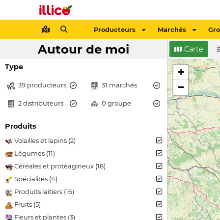
Producteurs
Marchés
Gr
Autour de moi
Carte
Type
+
39 producteurs
31 marchés
−
2 distributeurs
0 groupe
Produits
Volailles et lapins (2)
Légumes (11)
Céréales et protéagineux (18)
Spécialités (4)
Produits laitiers (16)
Fruits (5)
Fleurs et plantes (3)