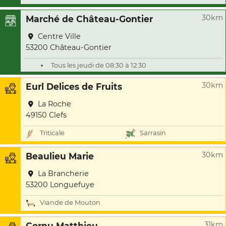
30km
Marché de Château-Gontier
Centre Ville
53200 Château-Gontier
Tous les jeudi de 08:30 à 12:30
30km
Eurl Delices de Fruits
La Roche
49150 Clefs
Triticale
Sarrasin
30km
Beaulieu Marie
La Brancherie
53200 Longuefuye
Viande de Mouton
31km
Cornu Matthieu