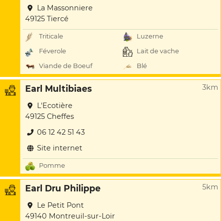
La Massonniere
49125 Tiercé
Triticale
Luzerne
Féverole
Lait de vache
Viande de Boeuf
Blé
3km
Earl Multibiaes
L'Ecotière
49125 Cheffes
06 12 42 51 43
Site internet
Pomme
5km
Earl Dru Philippe
Le Petit Pont
49140 Montreuil-sur-Loir