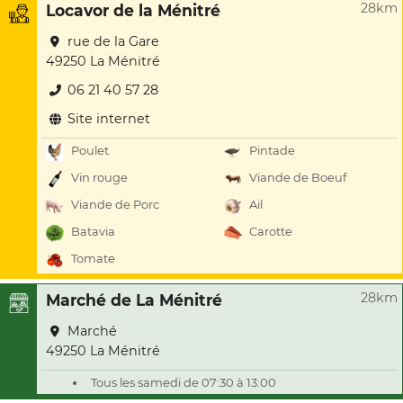
28km
Locavor de la Ménitré
rue de la Gare
49250 La Ménitré
06 21 40 57 28
Site internet
Poulet
Pintade
Vin rouge
Viande de Boeuf
Viande de Porc
Ail
Batavia
Carotte
Tomate
28km
Marché de La Ménitré
Marché
49250 La Ménitré
Tous les samedi de 07:30 à 13:00