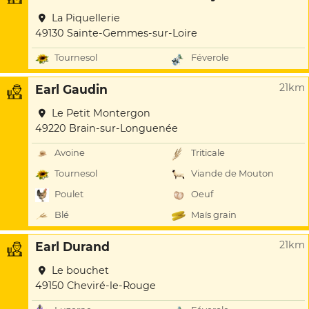
La Piquellerie
49130 Sainte-Gemmes-sur-Loire
Tournesol
Féverole
21km
Earl Gaudin
Le Petit Montergon
49220 Brain-sur-Longuenée
Avoine
Triticale
Tournesol
Viande de Mouton
Poulet
Oeuf
Blé
Maïs grain
21km
Earl Durand
Le bouchet
49150 Cheviré-le-Rouge