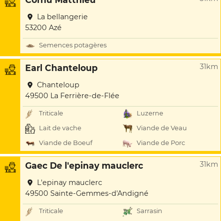
La bellangerie
53200 Azé
Semences potagères
31km
Earl Chanteloup
Chanteloup
49500 La Ferrière-de-Flée
Triticale
Luzerne
Lait de vache
Viande de Veau
Viande de Boeuf
Viande de Porc
31km
Gaec De l'epinay mauclerc
L'epinay mauclerc
49500 Sainte-Gemmes-d'Andigné
Triticale
Sarrasin