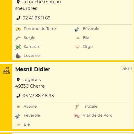
la touche moreau
soeurdres
02 41 93 11 69
Pomme de Terre
Féverole
Seigle
Blé
Sarrasin
Orge
Luzerne
15km
Mesnil Didier
Logerais
49330 Cherré
06 77 88 48 93
Avoine
Triticale
Féverole
Viande de Porc
Blé