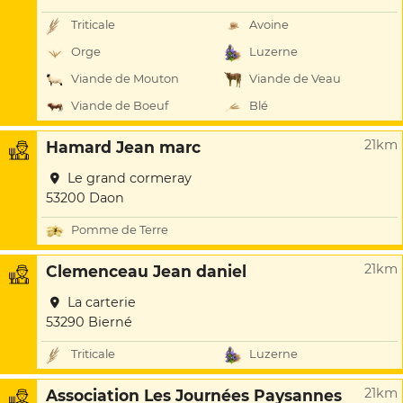
Triticale
Avoine
Orge
Luzerne
Viande de Mouton
Viande de Veau
Viande de Boeuf
Blé
21km
Hamard Jean marc
Le grand cormeray
53200 Daon
Pomme de Terre
21km
Clemenceau Jean daniel
La carterie
53290 Bierné
Triticale
Luzerne
21km
Association Les Journées Paysannes