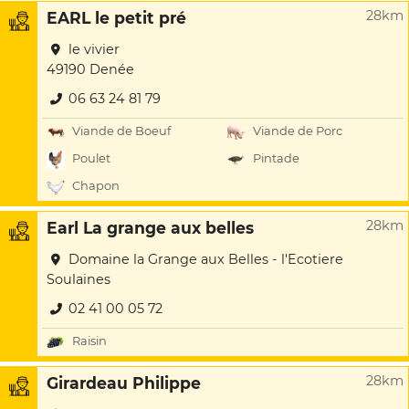
28km
EARL le petit pré
le vivier
49190 Denée
06 63 24 81 79
Viande de Boeuf
Viande de Porc
Poulet
Pintade
Chapon
28km
Earl La grange aux belles
Domaine la Grange aux Belles - l'Ecotiere
Soulaines
02 41 00 05 72
Raisin
28km
Girardeau Philippe