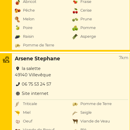
Abricot
Fraise
Pêche
Cerise
Melon
Prune
Poire
Pomme
Raisin
Asperge
Pomme de Terre
7km
Arsene Stephane
la salette
49140 Villevêque
06 75 53 24 57
Site internet
Triticale
Pomme de Terre
Miel
Seigle
Oeuf
Viande de Veau
Viande de Boeuf
Blé