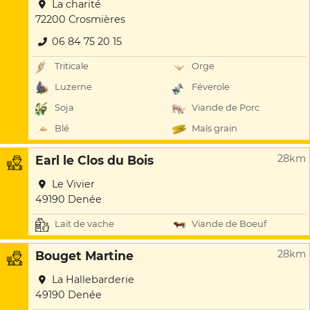
La charité
72200 Crosmières
06 84 75 20 15
Triticale
Orge
Luzerne
Féverole
Soja
Viande de Porc
Blé
Maïs grain
28km
Earl le Clos du Bois
Le Vivier
49190 Denée
Lait de vache
Viande de Boeuf
28km
Bouget Martine
La Hallebarderie
49190 Denée