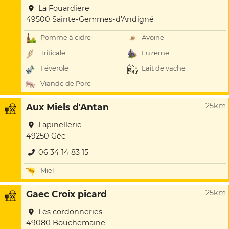
La Fouardiere
49500 Sainte-Gemmes-d'Andigné
Pomme à cidre
Avoine
Triticale
Luzerne
Féverole
Lait de vache
Viande de Porc
25km
Aux Miels d'Antan
Lapinellerie
49250 Gée
06 34 14 83 15
Miel
25km
Gaec Croix picard
Les cordonneries
49080 Bouchemaine