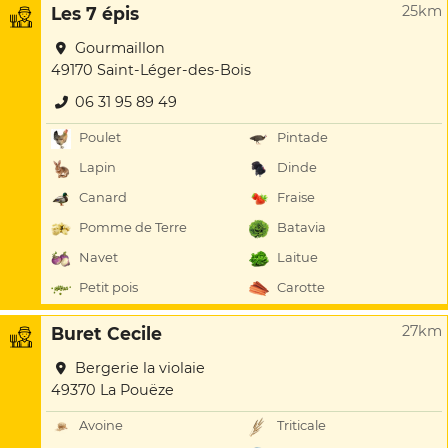
25km
Les 7 épis
Gourmaillon
49170 Saint-Léger-des-Bois
06 31 95 89 49
Poulet
Pintade
Lapin
Dinde
Canard
Fraise
Pomme de Terre
Batavia
Navet
Laitue
Petit pois
Carotte
27km
Buret Cecile
Bergerie la violaie
49370 La Pouëze
Avoine
Triticale