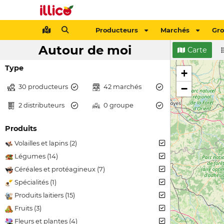
Producteurs
Marchés
Gr
Autour de moi
Carte
Type
+
30 producteurs
42 marchés
−
2 distributeurs
0 groupe
Produits
Volailles et lapins (2)
Légumes (14)
Céréales et protéagineux (7)
Spécialités (1)
Produits laitiers (15)
Fruits (3)
Fleurs et plantes (4)