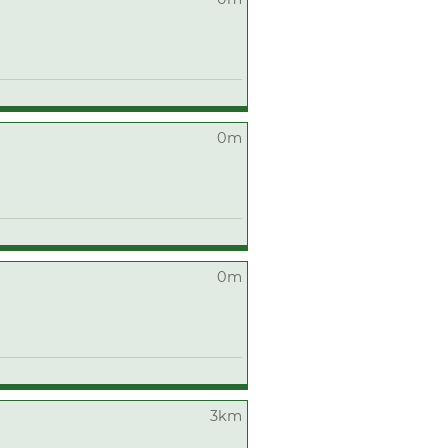
0m
0m
3km