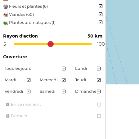
Fleurs et plantes (6)
Viandes (60)
Plantes arômatiques (1)
Confiture et gelée (3)
Rayon d'action
50 km
Jus et sirops de fruits (4)
5
100
Pain et farine (4)
Ouverture
Tous les jours
Lundi
Mardi
Mercredi
Jeudi
Vendredi
Samedi
Dimanche
En ce moment
Demain