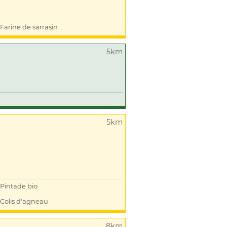
Farine de sarrasin
5km
5km
Pintade bio
Colis d'agneau
8km