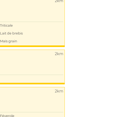
2km
Triticale
Lait de brebis
Maïs grain
2km
2km
Féverole