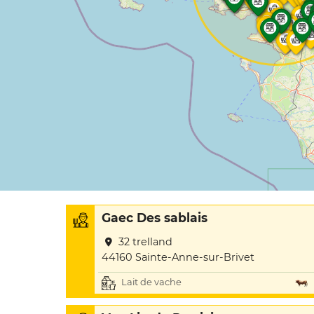
Gaec Des sablais
32 trelland
44160 Sainte-Anne-sur-Brivet
Lait de vache