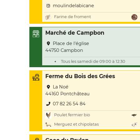
moulindelabicane
Farine de froment
Marché de Campbon
Place de l'église
44750 Campbon
Tous les samedi de 09:00 à 12:30
Ferme du Bois des Grées
La Noé
44160 Pontchâteau
07 82 26 54 84
Poulet fermier bio
Merguez et chipolatas