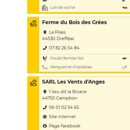
Lait de vache
Ferme du Bois des Grées
La Pilais
44530 Drefféac
07 82 26 54 84
Poulet fermier bio
Merguez et chipolatas
SARL Les Vents d'Anges
1 lieu dit la Bicane
44750 Campbon
06 01 02 54 65
Site internet
Page facebook