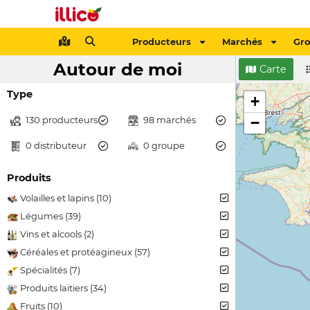
Producteurs
Marchés
Gr
Autour de moi
Carte
Type
+
130 producteurs
98 marchés
−
0 distributeur
0 groupe
Produits
Volailles et lapins (10)
Légumes (39)
Vins et alcools (2)
Céréales et protéagineux (57)
Spécialités (7)
Produits laitiers (34)
Fruits (10)