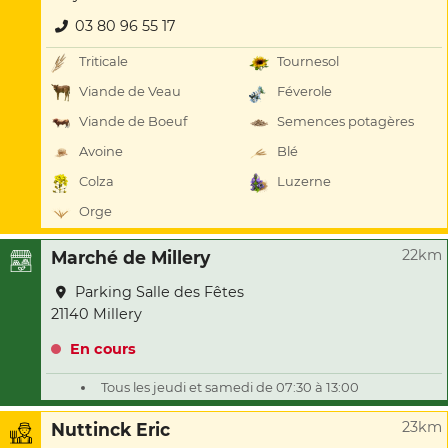
03 80 96 55 17
Triticale
Tournesol
Viande de Veau
Féverole
Viande de Boeuf
Semences potagères
Avoine
Blé
Colza
Luzerne
Orge
22km
Marché de Millery
Parking Salle des Fêtes
21140 Millery
En cours
Tous les jeudi et samedi de 07:30 à 13:00
23km
Nuttinck Eric