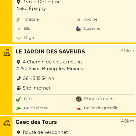
33 rue De l'Eglise
21380 Épagny
Triticale
Avoine
Blé
Luzerne
Orge
40km
LE JARDIN DES SAVEURS
4 Chemin du vieux moulin
21290 Saint-Broing-les-Moines
06 45 15 34 44
Site internet
Ortie
Plantes à tisane
Gelée d'ortie
Gelée de groseille
40km
Gaec des Tours
Route de Verdonnet