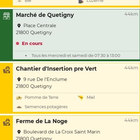
Blé
Luzerne
44km
Marché de Quetigny
Place Centrale
21800 Quetigny
En cours
Tous les mercredi et samedi de 07:30 à 13:00
44km
Chantier d'Insertion pre Vert
9 rue De l'Enclume
21800 Quetigny
Pomme de Terre
Miel
Semences potagères
44km
Ferme de La Noge
Boulevard de La Croix Saint Marin
21800 Quetigny