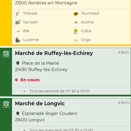
21500 Asnières-en-Montagne
Triticale
Tournesol
Sarrasin
Avoine
Blé
Colza
Luzerne
Orge
41km
Marché de Ruffey-lès-Echirey
Place de la Mairie
21490 Ruffey-lès-Echirey
En cours
Tous les samedi de 07:30 à 13:00
41km
Marché de Longvic
Esplanade Roger Couderc
21600 Longvic
Tous les mercredi de 07:30 à 13:00