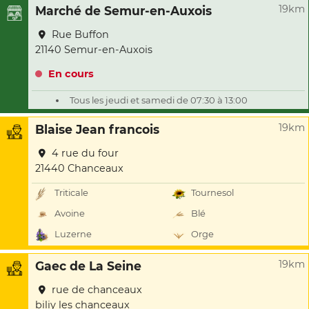
19km
Marché de Semur-en-Auxois
Rue Buffon
21140 Semur-en-Auxois
En cours
Tous les jeudi et samedi de 07:30 à 13:00
19km
Blaise Jean francois
4 rue du four
21440 Chanceaux
Triticale
Tournesol
Avoine
Blé
Luzerne
Orge
19km
Gaec de La Seine
rue de chanceaux
biliy les chanceaux