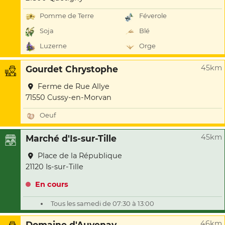
Pomme de Terre
Féverole
Soja
Blé
Luzerne
Orge
45km
Gourdet Chrystophe
Ferme de Rue Allye
71550 Cussy-en-Morvan
Oeuf
45km
Marché d'Is-sur-Tille
Place de la République
21120 Is-sur-Tille
En cours
Tous les samedi de 07:30 à 13:00
46km
Domaine d'Auvenay