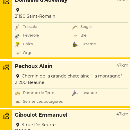
.
21190 Saint-Romain
Triticale
Seigle
Féverole
Blé
Colza
Luzerne
Orge
47km
Pechoux Alain
Chemin de la grande chatelaine " la montagne"
21200 Beaune
Pomme de Terre
Lavande
Semences potagères
47km
Giboulot Emmanuel
4 rue De Seurre