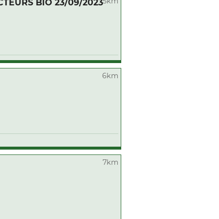
5km
EURS BIO 23/09/2023
6km
7km