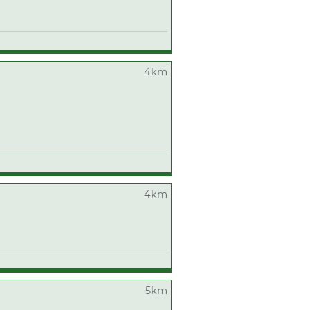
4km
4km
5km