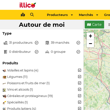
Producteurs
Marchés
Gr
Autour de moi
Carte
Type
+
31 producteurs
39 marchés
−
0 distributeur
0 groupe
Produits
Volailles et lapins (4)
Légumes (11)
Poissons et fruits de mer (1)
Vins et alcools (1)
Céréales et protéagineux (19)
Spécialités (1)
Produits laitiers (4)