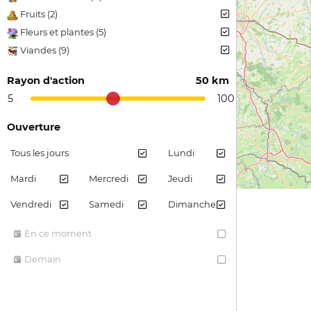
Fruits (2)
Fleurs et plantes (5)
Viandes (9)
Plantes arômatiques (2)
Rayon d'action
50 km
Confiture et gelée (1)
5
100
Jus et sirops de fruits (1)
Pain et farine (1)
Ouverture
Tous les jours
Lundi
Mardi
Mercredi
Jeudi
Vendredi
Samedi
Dimanche
En ce moment
Demain