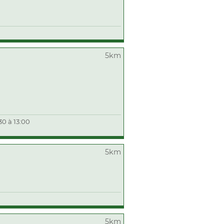
5km
30 à 13:00
5km
5km