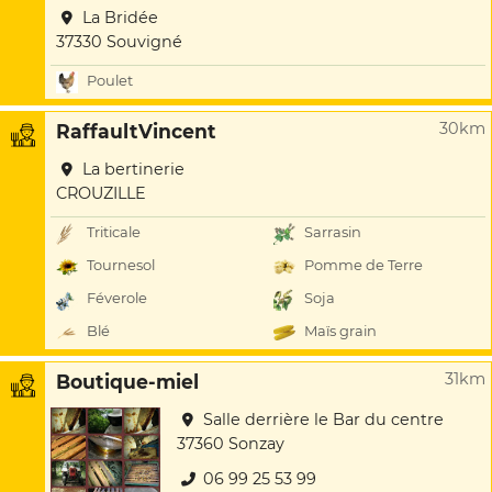
La Bridée
37330 Souvigné
Poulet
30km
RaffaultVincent
La bertinerie
CROUZILLE
Triticale
Sarrasin
Tournesol
Pomme de Terre
Féverole
Soja
Blé
Maïs grain
31km
Boutique-miel
Salle derrière le Bar du centre
37360 Sonzay
06 99 25 53 99