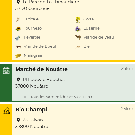
Le Parc de La Thibaudiere
37120 Courcoué
Triticale
Colza
Tournesol
Luzerne
Féverole
Viande de Veau
Viande de Boeuf
Blé
Maïs grain
25km
Marché de Nouâtre
Pl Ludovic Bouchet
37800 Nouâtre
Tous les samedi de 09:30 à 12:30
25km
Bio Champi
Za Talvois
37800 Nouâtre