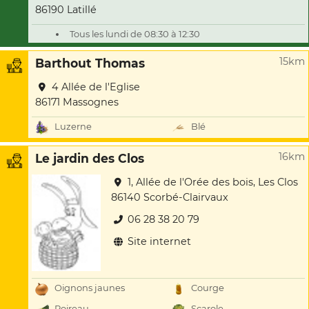
86190 Latillé
Tous les lundi de 08:30 à 12:30
15km
Barthout Thomas
4 Allée de l'Eglise
86171 Massognes
Luzerne
Blé
16km
Le jardin des Clos
1, Allée de l'Orée des bois, Les Clos
86140 Scorbé-Clairvaux
06 28 38 20 79
Site internet
Oignons jaunes
Courge
Poireau
Scarole