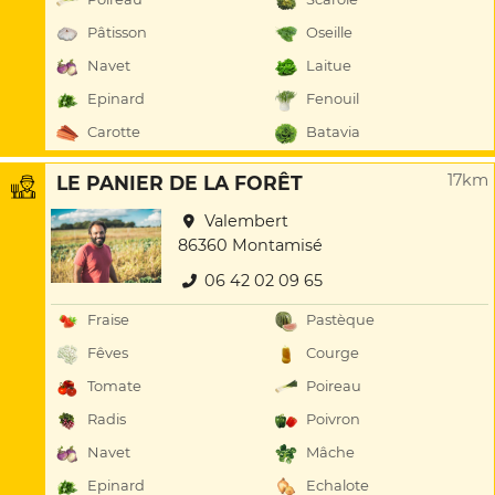
Pâtisson
Oseille
Navet
Laitue
Epinard
Fenouil
Carotte
Batavia
17km
LE PANIER DE LA FORÊT
Valembert
86360 Montamisé
06 42 02 09 65
Fraise
Pastèque
Fêves
Courge
Tomate
Poireau
Radis
Poivron
Navet
Mâche
Epinard
Echalote