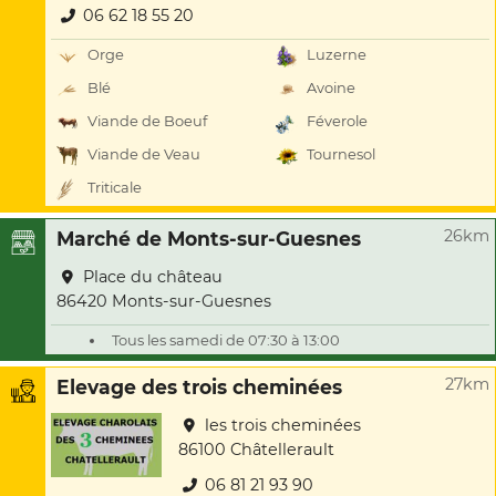
06 62 18 55 20
Orge
Luzerne
Blé
Avoine
Viande de Boeuf
Féverole
Viande de Veau
Tournesol
Triticale
26km
Marché de Monts-sur-Guesnes
Place du château
86420 Monts-sur-Guesnes
Tous les samedi de 07:30 à 13:00
27km
Elevage des trois cheminées
les trois cheminées
86100 Châtellerault
06 81 21 93 90