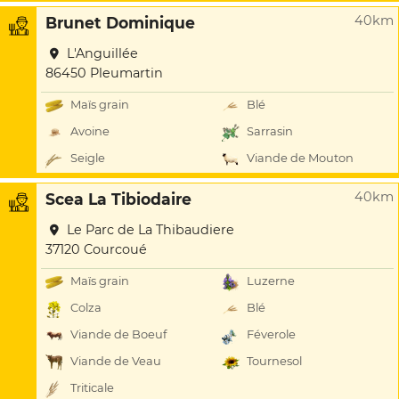
40km
Brunet Dominique
L'Anguillée
86450 Pleumartin
Maïs grain
Blé
Avoine
Sarrasin
Seigle
Viande de Mouton
40km
Scea La Tibiodaire
Le Parc de La Thibaudiere
37120 Courcoué
Maïs grain
Luzerne
Colza
Blé
Viande de Boeuf
Féverole
Viande de Veau
Tournesol
Triticale