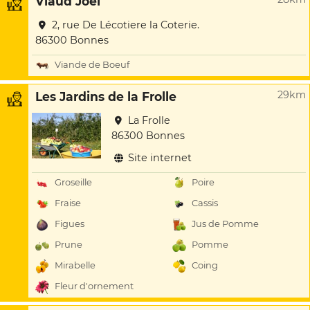
Viaud Joel
2, rue De Lécotiere la Coterie.
86300 Bonnes
Viande de Boeuf
29km
Les Jardins de la Frolle
La Frolle
86300 Bonnes
Site internet
Groseille
Poire
Fraise
Cassis
Figues
Jus de Pomme
Prune
Pomme
Mirabelle
Coing
Fleur d'ornement