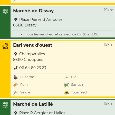
15km
Marché de Dissay
Place Pierre d Amboise
86130 Dissay
Tous les vendredi et samedi de 07:30 à 13:00
15km
Earl vent d'ouest
Champvrolles
86110 Chouppes
06 64 89 23 23
Luzerne
Blé
Pain
Sarrasin
Seigle
Tournesol
15km
Marché de Latillé
Place R Gergier et Halles