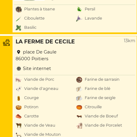
Plantes à tisane
Persil
Ciboulette
Lavande
Basilic
13km
LA FERME DE CECILE
place De Gaule
86000 Poitiers
Site internet
Viande de Porc
Farine de sarrasin
Viande d'agneau
Farine de blé
Courge
Farine de seigle
Potiron
Citrouille
Carotte
Viande de Boeuf
Viande de Veau
Viande de Porcelet
Viande de Mouton