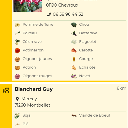
01190 Chevroux
06 58 96 44 32
Pomme de Terre
Chou
Poireau
Betterave
Céleri rave
Flageolet
Potimarron
Carotte
Oignons jaunes
Courge
Potiron
Echalote
Oignons rouges
Navet
8km
Blanchard Guy
Mercey
71260 Montbellet
Soja
Viande de Boeuf
Blé