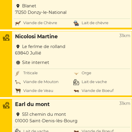
Blanet
71250 Donzy-le-National
Viande de Chèvre
Lait de chèvre
31km
Nicolosi Martine
Le ferlme de rolland
69840 Jullié
Site internet
Triticale
Orge
Viande de Mouton
Lait de vache
Viande de Veau
Viande de Boeuf
31km
Earl du mont
551 chemin du mont
01000 Saint-Denis-lès-Bourg
Lait de vache
Viande de Boeuf