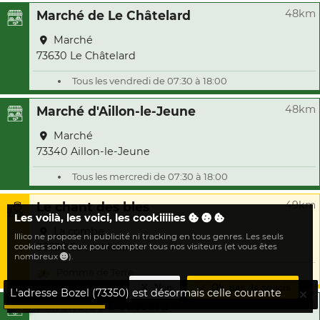
48km
Marché de Le Châtelard
Marché
73630 Le Châtelard
Tous les vendredi de 07:30 à 18:00
48km
Marché d'Aillon-le-Jeune
Marché
73340 Aillon-le-Jeune
Tous les mercredi de 07:30 à 18:00
49km
Le chant des bles
Les voilà, les voici, les cookiiiiies
La combe
Illico ne propose ni publicité ni tracking en tous genres. Les seuls
38530 Saint-Maximin
cookies sont ceux pour compter tous nos visiteurs (et vous êtes
nombreux
).
Pomme de Terre
Non
Ok, pas de soucis
L'adresse Bozel (73350) est désormais celle courante
50km
Marché de Doussard