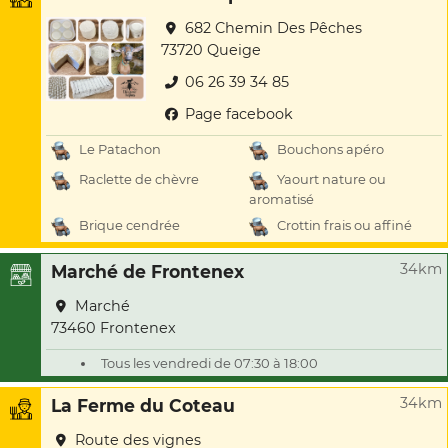
682 Chemin Des Pêches
73720 Queige
06 26 39 34 85
Page facebook
Le Patachon
Bouchons apéro
Raclette de chèvre
Yaourt nature ou
aromatisé
Brique cendrée
Crottin frais ou affiné
34km
Marché de Frontenex
Marché
73460 Frontenex
Tous les vendredi de 07:30 à 18:00
34km
La Ferme du Coteau
Route des vignes