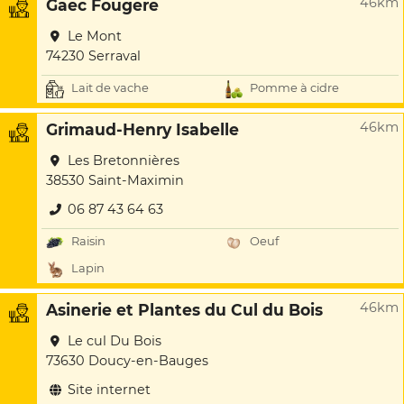
46km
Gaec Fougere
Le Mont
74230 Serraval
Lait de vache
Pomme à cidre
46km
Grimaud-Henry Isabelle
Les Bretonnières
38530 Saint-Maximin
06 87 43 64 63
Raisin
Oeuf
Lapin
46km
Asinerie et Plantes du Cul du Bois
Le cul Du Bois
73630 Doucy-en-Bauges
Site internet