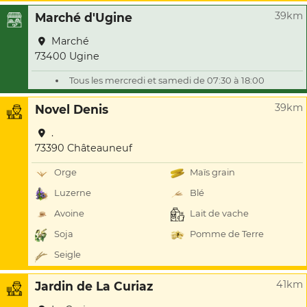
39km
Marché d'Ugine
Marché
73400 Ugine
Tous les mercredi et samedi de 07:30 à 18:00
39km
Novel Denis
.
73390 Châteauneuf
Orge
Maïs grain
Luzerne
Blé
Avoine
Lait de vache
Soja
Pomme de Terre
Seigle
41km
Jardin de La Curiaz