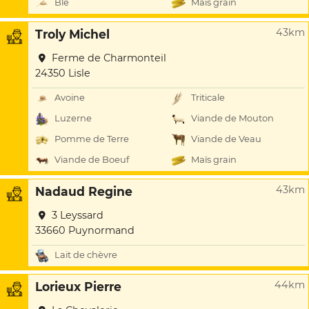
Blé
Maïs grain
43km
Troly Michel
Ferme de Charmonteil
24350 Lisle
Avoine
Triticale
Luzerne
Viande de Mouton
Pomme de Terre
Viande de Veau
Viande de Boeuf
Maïs grain
43km
Nadaud Regine
3 Leyssard
33660 Puynormand
Lait de chèvre
44km
Lorieux Pierre