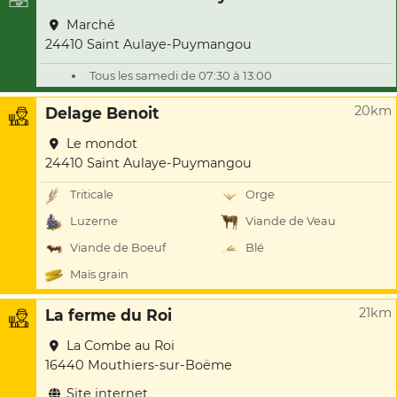
Marché
24410 Saint Aulaye-Puymangou
Tous les samedi de 07:30 à 13:00
20km
Delage Benoit
Le mondot
24410 Saint Aulaye-Puymangou
Triticale
Orge
Luzerne
Viande de Veau
Viande de Boeuf
Blé
Maïs grain
21km
La ferme du Roi
La Combe au Roi
16440 Mouthiers-sur-Boëme
Site internet