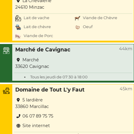
La Chevalerie
24610 Minzac
Lait de vache
Viande de Chèvre
Lait de chèvre
Oeuf
Viande de Porc
44km
Marché de Cavignac
Marché
33620 Cavignac
Tous les jeudi de 07:30 à 18:00
45km
Domaine de Tout L'y Faut
5 lardière
33860 Marcillac
06 07 89 75 75
Site internet