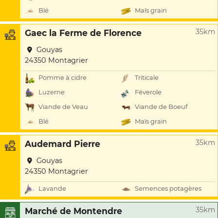
Blé
Maïs grain
35km
Gaec la Ferme de Florence
Gouyas
24350 Montagrier
Pomme à cidre
Triticale
Luzerne
Féverole
Viande de Veau
Viande de Boeuf
Blé
Maïs grain
35km
Audemard Pierre
Gouyas
24350 Montagrier
Lavande
Semences potagères
35km
Marché de Montendre