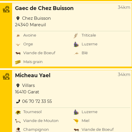
34km
Gaec de Chez Buisson
Chez Buisson
24340 Mareuil
Avoine
Triticale
Orge
Luzerne
Viande de Boeuf
Blé
Maïs grain
34km
Micheau Yael
Villars
16410 Garat
06 70 72 33 55
Tournesol
Luzerne
Viande de Mouton
Miel
Champignon
Viande de Boeuf