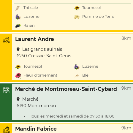
Triticale
Tournesol
Luzerne
Pomme de Terre
Raisin
8km
Laurent Andre
Les grands aulnais
16250 Cressac-Saint-Genis
Tournesol
Luzerne
Fleur d'ornement
Blé
9km
Marché de Montmoreau-Saint-Cybard
Marché
16190 Montmoreau
Tous les mercredi et samedi de 07:30 à 18:00
9km
Mandin Fabrice