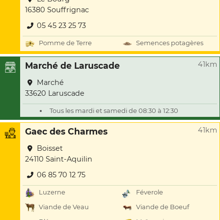
16380 Souffrignac
05 45 23 25 73
Pomme de Terre
Semences potagères
41km
Marché de Laruscade
Marché
33620 Laruscade
Tous les mardi et samedi de 08:30 à 12:30
41km
Gaec des Charmes
Boisset
24110 Saint-Aquilin
06 85 70 12 75
Luzerne
Féverole
Viande de Veau
Viande de Boeuf