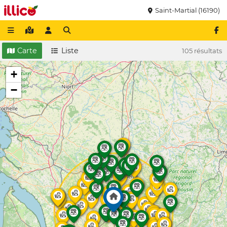
Saint-Martial (16190)
Carte
Liste
105 résultats
+
−