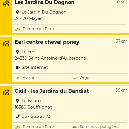
37km
Les Jardins Du Dognon
Le Jardin Du Dognon
24420 Mayac
Pomme de Terre
37km
Earl centre cheval poney
Le cros
24330 Saint-Antoine-d'Auberoche
Site internet
Avoine
Orge
38km
Cidil - les Jardins du Bandiat
Le Bourg
16380 Souffrignac
05 45 23 25 73
Pomme de Terre
Semences potagères