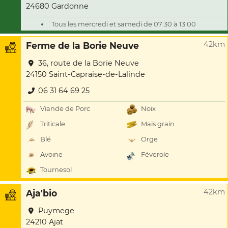
24680 Gardonne
Tous les mercredi et samedi de 07:30 à 13:00
42km
Ferme de la Borie Neuve
36, route de la Borie Neuve
24150 Saint-Capraise-de-Lalinde
06 31 64 69 25
Viande de Porc
Noix
Triticale
Maïs grain
Blé
Orge
Avoine
Féverole
Tournesol
42km
Aja'bio
Puymege
24210 Ajat