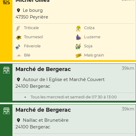
Le bourg
47350 Peyrière
Triticale
Colza
Tournesol
Luzerne
Féverole
Soja
Blé
Maïs grain
39km
Marché de Bergerac
Autour de l Eglise et Marché Couvert
24100 Bergerac
Tous les mercredi et samedi de 07:30 à 13:00
39km
Marché de Bergerac
Naillac et Brunetière
24100 Bergerac