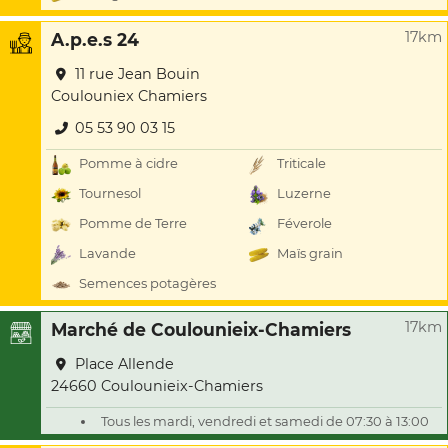
17km
A.p.e.s 24
11 rue Jean Bouin
Coulouniex Chamiers
05 53 90 03 15
Pomme à cidre
Triticale
Tournesol
Luzerne
Pomme de Terre
Féverole
Lavande
Maïs grain
Semences potagères
17km
Marché de Coulounieix-Chamiers
Place Allende
24660 Coulounieix-Chamiers
Tous les mardi, vendredi et samedi de 07:30 à 13:00