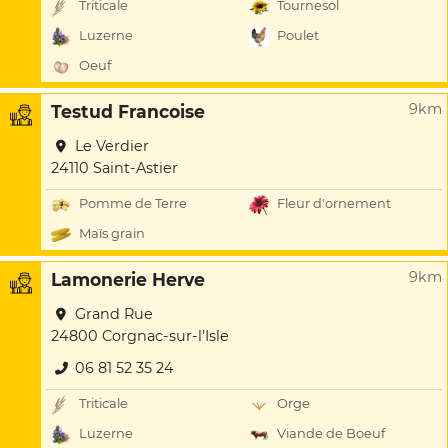
Triticale
Tournesol
Luzerne
Poulet
Oeuf
9km
Testud Francoise
Le Verdier
24110 Saint-Astier
Pomme de Terre
Fleur d'ornement
Maïs grain
9km
Lamonerie Herve
Grand Rue
24800 Corgnac-sur-l'Isle
06 81 52 35 24
Triticale
Orge
Luzerne
Viande de Boeuf