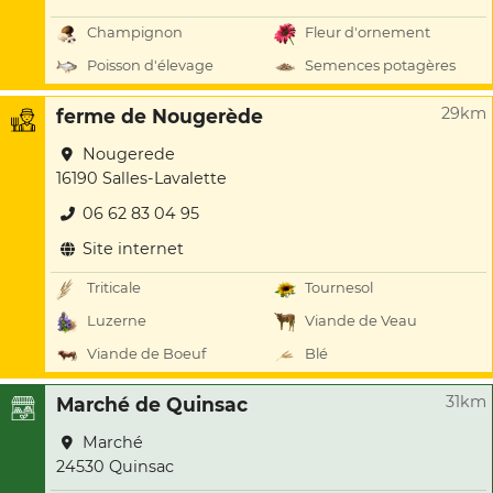
Champignon
Fleur d'ornement
Poisson d'élevage
Semences potagères
29km
ferme de Nougerède
Nougerede
16190 Salles-Lavalette
06 62 83 04 95
Site internet
Triticale
Tournesol
Luzerne
Viande de Veau
Viande de Boeuf
Blé
31km
Marché de Quinsac
Marché
24530 Quinsac