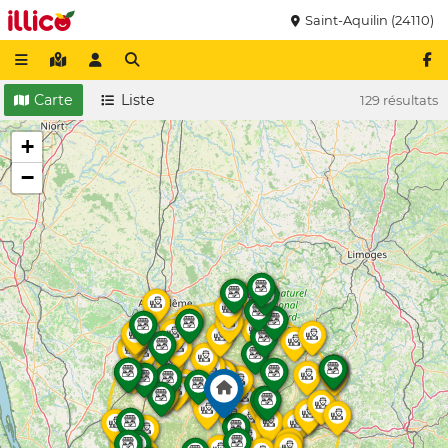
Saint-Aquilin (24110)
Carte
Liste
129 résultats
+
−