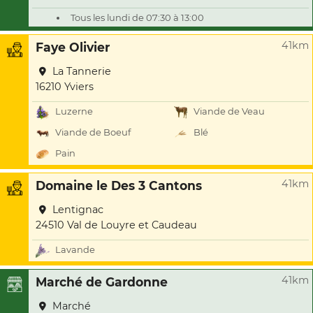
Tous les lundi de 07:30 à 13:00
41km
Faye Olivier
La Tannerie
16210 Yviers
Luzerne
Viande de Veau
Viande de Boeuf
Blé
Pain
41km
Domaine le Des 3 Cantons
Lentignac
24510 Val de Louyre et Caudeau
Lavande
41km
Marché de Gardonne
Marché