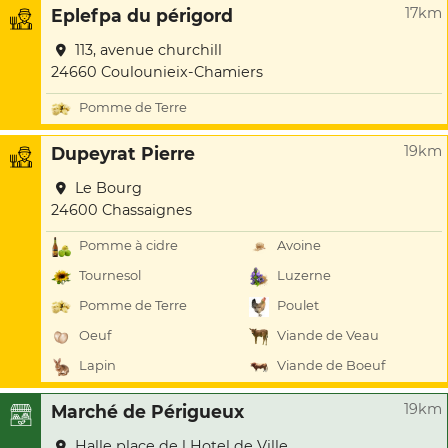
17km
Eplefpa du périgord
113, avenue churchill
24660 Coulounieix-Chamiers
Pomme de Terre
19km
Dupeyrat Pierre
Le Bourg
24600 Chassaignes
Pomme à cidre
Avoine
Tournesol
Luzerne
Pomme de Terre
Poulet
Oeuf
Viande de Veau
Lapin
Viande de Boeuf
19km
Marché de Périgueux
Halle place de l Hotel de Ville