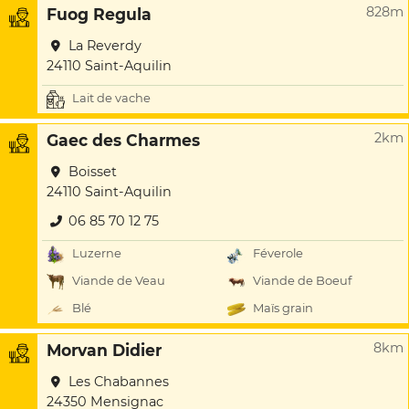
828m
Fuog Regula
La Reverdy
24110 Saint-Aquilin
Lait de vache
2km
Gaec des Charmes
Boisset
24110 Saint-Aquilin
06 85 70 12 75
Luzerne
Féverole
Viande de Veau
Viande de Boeuf
Blé
Maïs grain
8km
Morvan Didier
Les Chabannes
24350 Mensignac