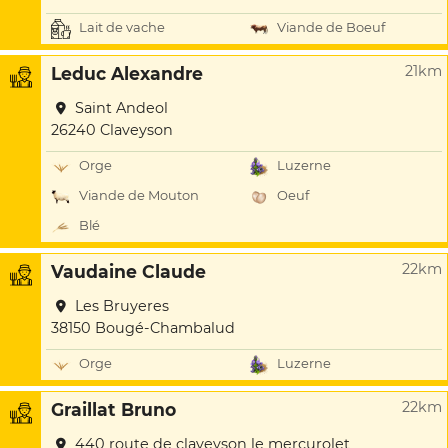
Lait de vache
Viande de Boeuf
21km
Leduc Alexandre
Saint Andeol
26240 Claveyson
Orge
Luzerne
Viande de Mouton
Oeuf
Blé
22km
Vaudaine Claude
Les Bruyeres
38150 Bougé-Chambalud
Orge
Luzerne
22km
Graillat Bruno
440 route de claveyson le mercurolet