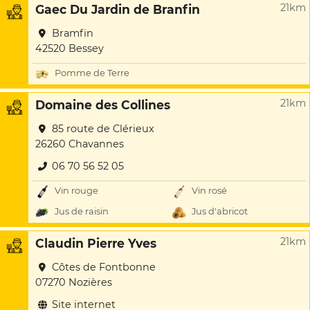
21km
Gaec Du Jardin de Branfin
Bramfin
42520 Bessey
Pomme de Terre
21km
Domaine des Collines
85 route de Clérieux
26260 Chavannes
06 70 56 52 05
Vin rouge
Vin rosé
Jus de raisin
Jus d'abricot
21km
Claudin Pierre Yves
Côtes de Fontbonne
07270 Nozières
Site internet