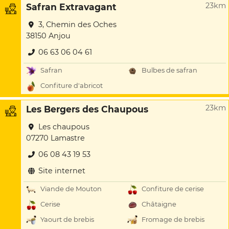
23km
Safran Extravagant
3, Chemin des Oches
38150 Anjou
06 63 06 04 61
Safran
Bulbes de safran
Confiture d'abricot
23km
Les Bergers des Chaupous
Les chaupous
07270 Lamastre
06 08 43 19 53
Site internet
Viande de Mouton
Confiture de cerise
Cerise
Châtaigne
Yaourt de brebis
Fromage de brebis