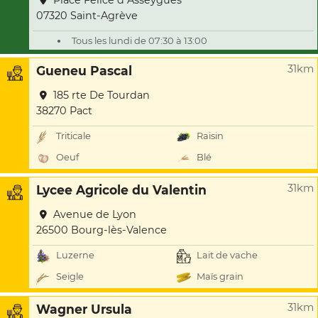
Place Felice d Asseygues
07320 Saint-Agrève
Tous les lundi de 07:30 à 13:00
31km
Gueneu Pascal
185 rte De Tourdan
38270 Pact
Triticale
Raisin
Oeuf
Blé
31km
Lycee Agricole du Valentin
Avenue de Lyon
26500 Bourg-lès-Valence
Luzerne
Lait de vache
Seigle
Maïs grain
31km
Wagner Ursula