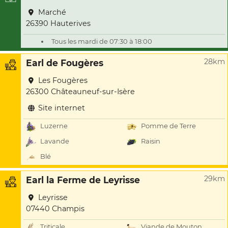
Marché
26390 Hauterives
Tous les mardi de 07:30 à 18:00
28km
Earl de Fougères
Les Fougères
26300 Châteauneuf-sur-Isère
Site internet
Luzerne
Pomme de Terre
Lavande
Raisin
Blé
29km
Earl la Ferme de Leyrisse
Leyrisse
07440 Champis
Triticale
Viande de Mouton