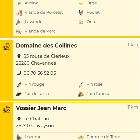
Avoine
Orge
Viande de Porcelet
Poulet
Lavande
Oeuf
Viande de Porc
11km
Domaine des Collines
85 route de Clérieux
26260 Chavannes
06 70 56 52 05
Vin rouge
Vin rosé
Jus de raisin
Jus d'abricot
11km
Vossier Jean Marc
Le Chateau
26240 Claveyson
Luzerne
Pomme de Terre