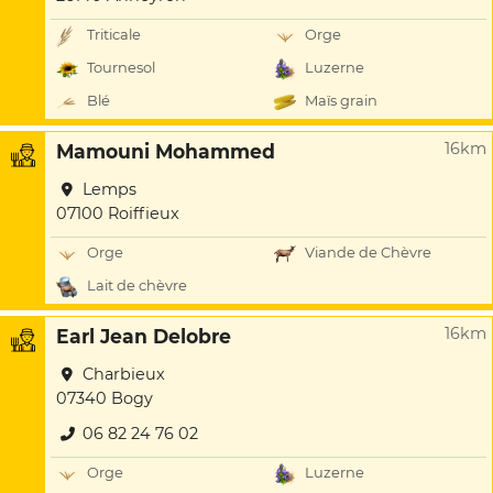
Triticale
Orge
Tournesol
Luzerne
Blé
Maïs grain
16km
Mamouni Mohammed
Lemps
07100 Roiffieux
Orge
Viande de Chèvre
Lait de chèvre
16km
Earl Jean Delobre
Charbieux
07340 Bogy
06 82 24 76 02
Orge
Luzerne