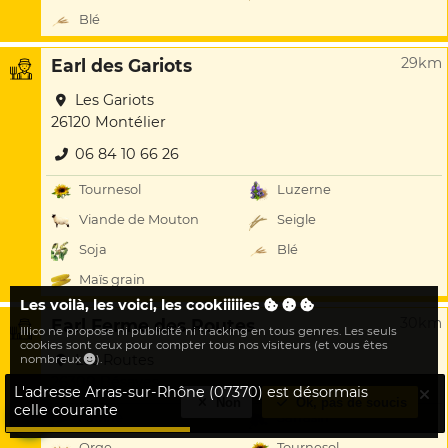
Blé
29km
Earl des Gariots
Les Gariots
26120 Montélier
06 84 10 66 26
Tournesol
Luzerne
Viande de Mouton
Seigle
Soja
Blé
Maïs grain
Les voilà, les voici, les cookiiiiies
30km
Earl Ferme des Routes
Illico ne propose ni publicité ni tracking en tous genres. Les seuls
cookies sont ceux pour compter tous nos visiteurs (et vous êtes
Les Routes
nombreux
).
26300 Bésayes
L'adresse Arras-sur-Rhône (07370) est désormais
Non
Ok, pas de soucis
celle courante
Avoine
Sarrasin
Orge
Tournesol