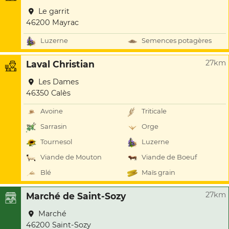
Le garrit
46200 Mayrac
Luzerne
Semences potagères
27km
Laval Christian
Les Dames
46350 Calès
Avoine
Triticale
Sarrasin
Orge
Tournesol
Luzerne
Viande de Mouton
Viande de Boeuf
Blé
Maïs grain
27km
Marché de Saint-Sozy
Marché
46200 Saint-Sozy