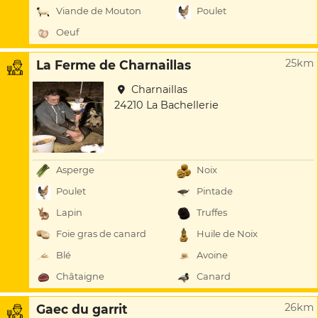
Viande de Mouton
Poulet
Oeuf
25km
La Ferme de Charnaillas
Charnaillas
24210 La Bachellerie
Asperge
Noix
Poulet
Pintade
Lapin
Truffes
Foie gras de canard
Huile de Noix
Blé
Avoine
Châtaigne
Canard
26km
Gaec du garrit