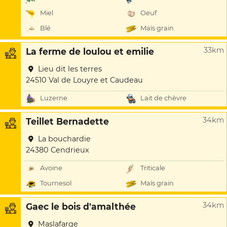
Miel
Oeuf
Blé
Maïs grain
33km
La ferme de loulou et emilie
Lieu dit les terres
24510 Val de Louyre et Caudeau
Luzerne
Lait de chèvre
34km
Teillet Bernadette
La bouchardie
24380 Cendrieux
Avoine
Triticale
Tournesol
Maïs grain
34km
Gaec le bois d'amalthée
Maslafarge