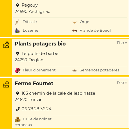
Pegouy
24590 Archignac
Triticale
Orge
Luzerne
Viande de Boeuf
17km
Plants potagers bio
Le puits de barbe
24250 Daglan
Fleur d'ornement
Semences potagères
17km
Ferme Fournet
163 chemin de la cale de lespinasse
24620 Tursac
06 78 28 36 24
Huile de noix et
cerneaux