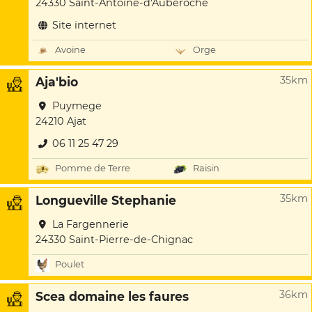
24330 Saint-Antoine-d'Auberoche
Site internet
Avoine
Orge
35km
Aja'bio
Puymege
24210 Ajat
06 11 25 47 29
Pomme de Terre
Raisin
35km
Longueville Stephanie
La Fargennerie
24330 Saint-Pierre-de-Chignac
Poulet
36km
Scea domaine les faures