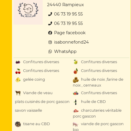
24440 Rampieux
06 73 19 95 55
06 73 19 95 55
Page facebook
isabonnefond24
WhatsApp
Confitures diverses
Confitures diverses
Confitures diverses
Confitures diverses
gelée coing
huile de noix ,farine de
noix , cerneaux
Viande de veau
Confitures diverses
plats cuisinés de porc gascon
huile de CBD
savon vaisselle
charcuteries véritable
porc gascon
tisane au CBD
viande de porc gascon
bio