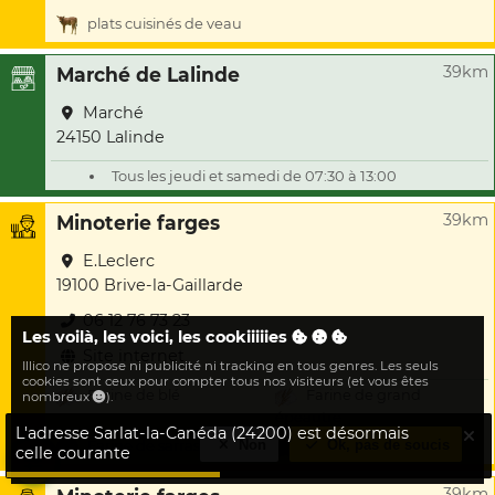
plats cuisinés de veau
39km
Marché de Lalinde
Marché
24150 Lalinde
Tous les jeudi et samedi de 07:30 à 13:00
39km
Minoterie farges
E.Leclerc
19100 Brive-la-Gaillarde
06 12 76 73 23
Les voilà, les voici, les cookiiiiies
Site internet
Illico ne propose ni publicité ni tracking en tous genres. Les seuls
cookies sont ceux pour compter tous nos visiteurs (et vous êtes
Farine de blé
Farine de grand
nombreux
).
épeautre
L'adresse Sarlat-la-Canéda (24200) est désormais
Non
Ok, pas de soucis
Farine de sarrasin
Farine de seigle
celle courante
39km