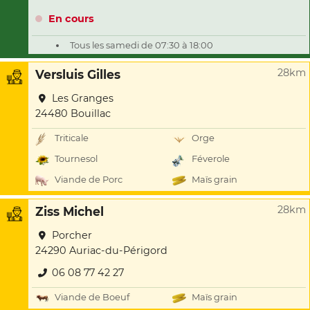
En cours
Tous les samedi de 07:30 à 18:00
28km
Versluis Gilles
Les Granges
24480 Bouillac
Triticale
Orge
Tournesol
Féverole
Viande de Porc
Maïs grain
28km
Ziss Michel
Porcher
24290 Auriac-du-Périgord
06 08 77 42 27
Viande de Boeuf
Maïs grain