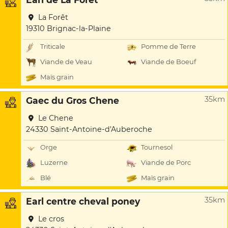
La Forêt
19310 Brignac-la-Plaine
Triticale
Pomme de Terre
Viande de Veau
Viande de Boeuf
Maïs grain
35km
Gaec du Gros Chene
Le Chene
24330 Saint-Antoine-d'Auberoche
Orge
Tournesol
Luzerne
Viande de Porc
Blé
Maïs grain
35km
Earl centre cheval poney
Le cros