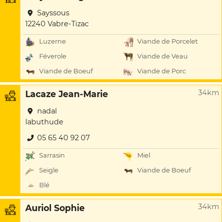
Sayssous
12240 Vabre-Tizac
Luzerne
Viande de Porcelet
Féverole
Viande de Veau
Viande de Boeuf
Viande de Porc
34km
Lacaze Jean-Marie
nadal
labuthude
05 65 40 92 07
Sarrasin
Miel
Seigle
Viande de Boeuf
Blé
34km
Auriol Sophie