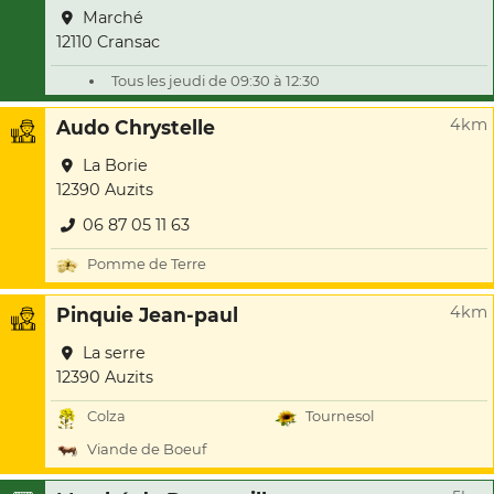
Marché
12110 Cransac
Tous les jeudi de 09:30 à 12:30
4km
Audo Chrystelle
La Borie
12390 Auzits
06 87 05 11 63
Pomme de Terre
4km
Pinquie Jean-paul
La serre
12390 Auzits
Colza
Tournesol
Viande de Boeuf