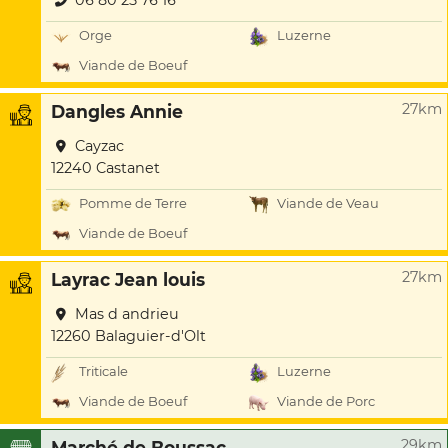
06 80 25 76 16
Orge
Luzerne
Viande de Boeuf
27km
Dangles Annie
Cayzac
12240 Castanet
Pomme de Terre
Viande de Veau
Viande de Boeuf
27km
Layrac Jean louis
Mas d andrieu
12260 Balaguier-d'Olt
Triticale
Luzerne
Viande de Boeuf
Viande de Porc
29km
Marché de Boussac