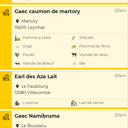
20km
Gaec caumon de martory
Martory
15600 Leynhac
Pomme à cidre
Triticale
Orge
Pomme de Terre
Poulet
Viande de Veau
Viande de Boeuf
Blé
20km
Earl des Aza Lait
Le Faubourg
12580 Villecomtal
Luzerne
Lait de vache
20km
Gaec Namibruma
Le Bouissou