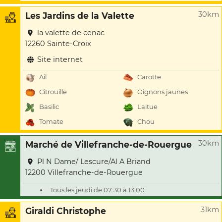
30km
Les Jardins de la Valette
la valette de cenac
12260 Sainte-Croix
Site internet
Ail
Carotte
Citrouille
Oignons jaunes
Basilic
Laitue
Tomate
Chou
30km
Marché de Villefranche-de-Rouergue
Pl N Dame/ Lescure/Al A Briand
12200 Villefranche-de-Rouergue
Tous les jeudi de 07:30 à 13:00
31km
Giraldi Christophe