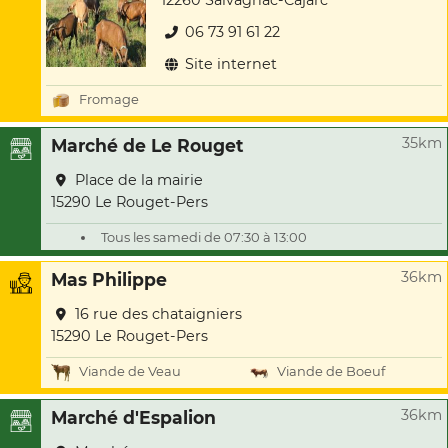
12260 Salvagnac-Cajarc
06 73 91 61 22
Site internet
Fromage
35km
Marché de Le Rouget
Place de la mairie
15290 Le Rouget-Pers
Tous les samedi de 07:30 à 13:00
36km
Mas Philippe
16 rue des chataigniers
15290 Le Rouget-Pers
Viande de Veau
Viande de Boeuf
36km
Marché d'Espalion