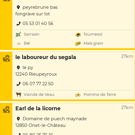
peyrebrune bas
fongrave sur lot
05 53 01 40 56
Sarrasin
Tournesol
Blé
Maïs grain
27km
le laboureur du segala
le py
12240 Rieupeyroux
06 07 77 22 50
Viande de Veau
Pomme de Terre
27km
Earl de la licorne
Domaine de puech maynade
12850 Onet-le-Château