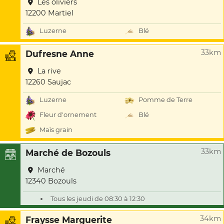
Les oliviers
12200 Martiel
Luzerne
Blé
33km
Dufresne Anne
La rive
12260 Saujac
Luzerne
Pomme de Terre
Fleur d'ornement
Blé
Maïs grain
33km
Marché de Bozouls
Marché
12340 Bozouls
Tous les jeudi de 08:30 à 12:30
34km
Fraysse Marguerite