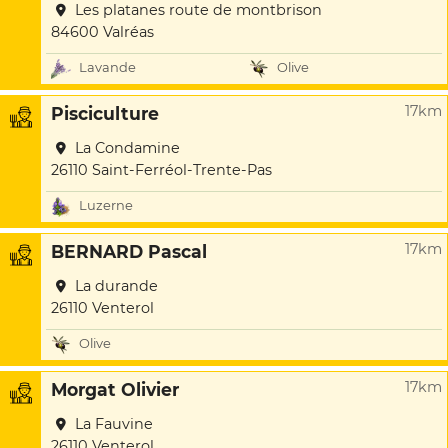
Les platanes route de montbrison
84600 Valréas
Lavande
Olive
17km
Pisciculture
La Condamine
26110 Saint-Ferréol-Trente-Pas
Luzerne
17km
BERNARD Pascal
La durande
26110 Venterol
Olive
17km
Morgat Olivier
La Fauvine
26110 Venterol