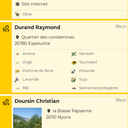
Site internet
Olive
19km
Durand Raymond
Quartier des condamines
26780 Espeluche
Avoine
Sarrasin
Orge
Tournesol
Pomme de Terre
Féverole
Lavande
Soja
Blé
Semences potagères
19km
Doursin Christian
la Biasse Paysanne
26110 Nyons