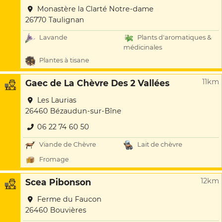
Monastère la Clarté Notre-dame
26770 Taulignan
Lavande
Plants d'aromatiques &
médicinales
Plantes à tisane
11km
Gaec de La Chèvre Des 2 Vallées
Les Laurias
26460 Bézaudun-sur-Bîne
06 22 74 60 50
Viande de Chèvre
Lait de chèvre
Fromage
12km
Scea Pibonson
Ferme du Faucon
26460 Bouvières