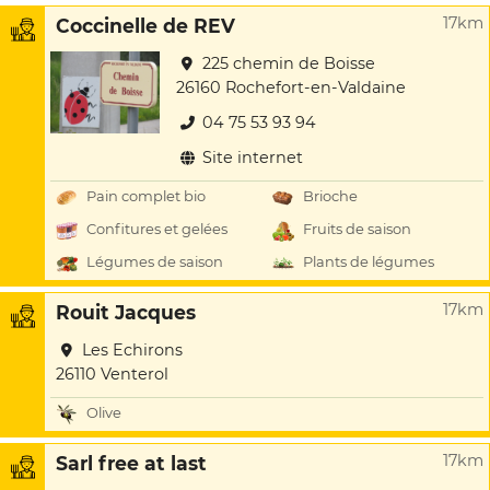
17km
Coccinelle de REV
225 chemin de Boisse
26160 Rochefort-en-Valdaine
04 75 53 93 94
Site internet
Pain complet bio
Brioche
Confitures et gelées
Fruits de saison
Légumes de saison
Plants de légumes
17km
Rouit Jacques
Les Echirons
26110 Venterol
Olive
17km
Sarl free at last