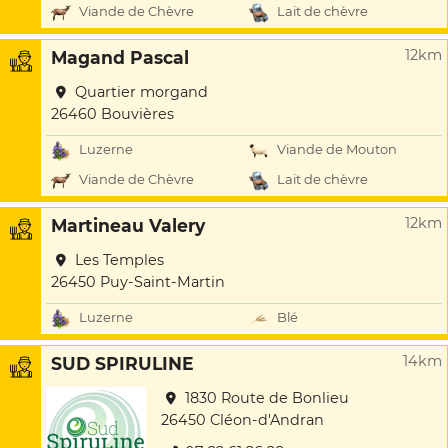
Viande de Chèvre
Lait de chèvre
12km
Magand Pascal
Quartier morgand
26460 Bouvières
Luzerne
Viande de Mouton
Viande de Chèvre
Lait de chèvre
12km
Martineau Valery
Les Temples
26450 Puy-Saint-Martin
Luzerne
Blé
14km
SUD SPIRULINE
1830 Route de Bonlieu
26450 Cléon-d'Andran