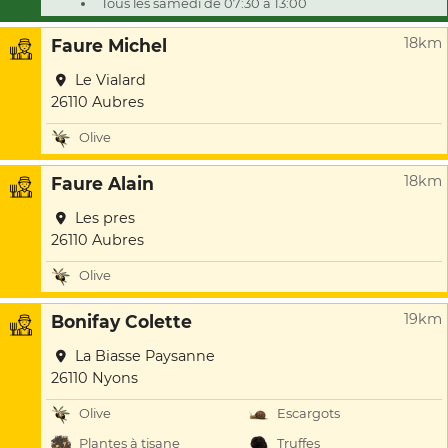
Tous les samedi de 07:30 à 13:00
18km
Faure Michel
Le Vialard
26110 Aubres
Olive
18km
Faure Alain
Les pres
26110 Aubres
Olive
19km
Bonifay Colette
La Biasse Paysanne
26110 Nyons
Olive
Escargots
Plantes à tisane
Truffes