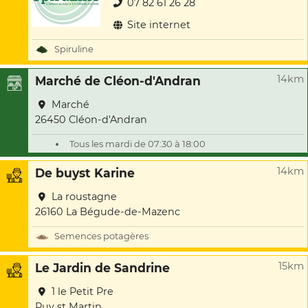
07 82 61 26 28
Site internet
Spiruline
14km
Marché de Cléon-d'Andran
Marché
26450 Cléon-d'Andran
Tous les mardi de 07:30 à 18:00
14km
De buyst Karine
La roustagne
26160 La Bégude-de-Mazenc
Semences potagères
15km
Le Jardin de Sandrine
1 le Petit Pre
Puy st Martin