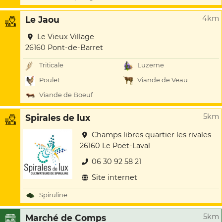
4km
Le Jaou
Le Vieux Village
26160 Pont-de-Barret
Triticale
Luzerne
Poulet
Viande de Veau
Viande de Boeuf
5km
Spirales de lux
Champs libres quartier les rivales
26160 Le Poët-Laval
06 30 92 58 21
Site internet
Spiruline
5km
Marché de Comps