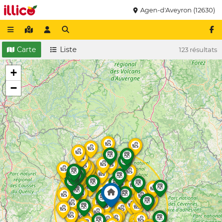
Agen-d'Aveyron (12630)
Carte
Liste
123 résultats
+
−