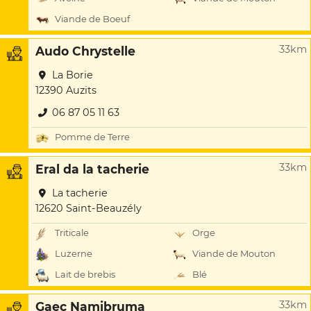
Viande de Boeuf
33km
Audo Chrystelle
La Borie
12390 Auzits
06 87 05 11 63
Pomme de Terre
33km
Eral da la tacherie
La tacherie
12620 Saint-Beauzély
Triticale
Orge
Luzerne
Viande de Mouton
Lait de brebis
Blé
33km
Gaec Namibruma