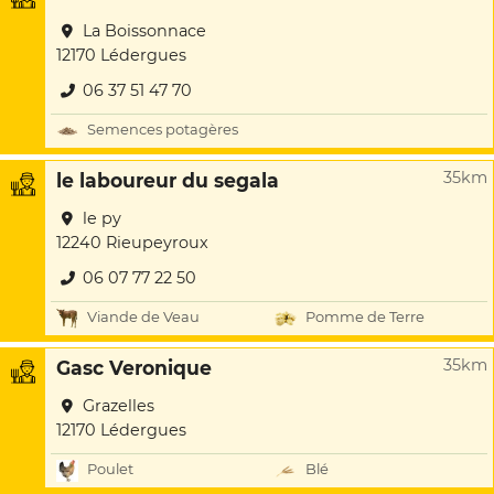
La Boissonnace
12170 Lédergues
06 37 51 47 70
Semences potagères
35km
le laboureur du segala
le py
12240 Rieupeyroux
06 07 77 22 50
Viande de Veau
Pomme de Terre
35km
Gasc Veronique
Grazelles
12170 Lédergues
Poulet
Blé