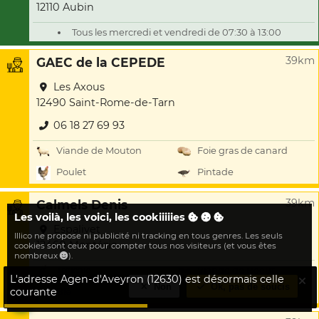
12110 Aubin
Tous les mercredi et vendredi de 07:30 à 13:00
39km
GAEC de la CEPEDE
Les Axous
12490 Saint-Rome-de-Tarn
06 18 27 69 93
Viande de Mouton
Foie gras de canard
Poulet
Pintade
39km
Calmels Denis
Les voilà, les voici, les cookiiiiies
Espalivet
Illico ne propose ni publicité ni tracking en tous genres. Les seuls
12460 Montézic
cookies sont ceux pour compter tous nos visiteurs (et vous êtes
nombreux
).
Triticale
Viande de Boeuf
L'adresse Agen-d'Aveyron (12630) est désormais celle
Non
Ok, pas de soucis
courante
Blé