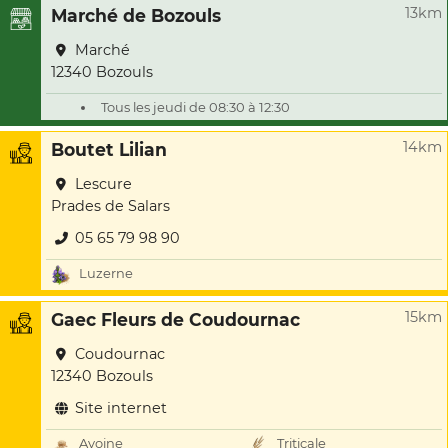
13km
Marché de Bozouls
Marché
12340 Bozouls
Tous les jeudi de 08:30 à 12:30
14km
Boutet Lilian
Lescure
Prades de Salars
05 65 79 98 90
Luzerne
15km
Gaec Fleurs de Coudournac
Coudournac
12340 Bozouls
Site internet
Avoine
Triticale