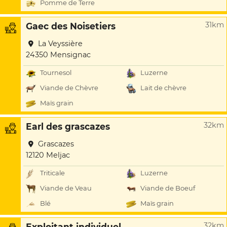
Pomme de Terre
31km
Gaec des Noisetiers
La Veyssière
24350 Mensignac
Tournesol
Luzerne
Viande de Chèvre
Lait de chèvre
Maïs grain
32km
Earl des grascazes
Grascazes
12120 Meljac
Triticale
Luzerne
Viande de Veau
Viande de Boeuf
Blé
Maïs grain
32km
Exploitant individuel