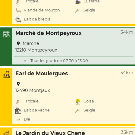
Triticale
Luzerne
Viande de Mouton
Seigle
Lait de brebis
34km
Marché de Montpeyroux
Marché
12210 Montpeyroux
Tous les jeudi de 07:30 à 13:00
34km
Earl de Moulergues
.
12490 Montjaux
Triticale
Colza
Lait de vache
Seigle
Blé
35km
Le Jardin du Vieux Chene