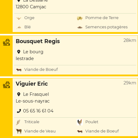
La Bessarie
12800 Camjac
Orge
Pomme de Terre
Blé
Semences potagères
28km
Bousquet Regis
Le bourg
lestrade
Viande de Boeuf
29km
Viguier Eric
Le Frasquel
Le-sous-nayrac
05 65 16 61 04
Triticale
Poulet
Viande de Veau
Viande de Boeuf