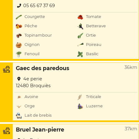
05 65 67 37 69
Courgette
Tomate
Pêche
Betterave
Topinambour
Ortie
Oignon
Poireau
Fenouil
Basilic
36km
Gaec des paredous
4e perie
12480 Broquiès
Avoine
Triticale
Orge
Luzerne
Lait de brebis
37km
Bruel Jean-pierre