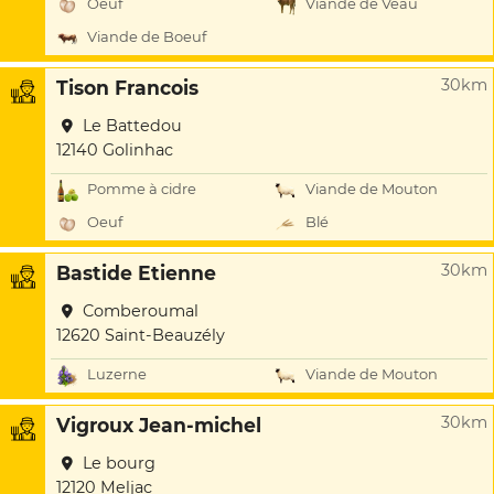
Oeuf
Viande de Veau
Viande de Boeuf
30km
Tison Francois
Le Battedou
12140 Golinhac
Pomme à cidre
Viande de Mouton
Oeuf
Blé
30km
Bastide Etienne
Comberoumal
12620 Saint-Beauzély
Luzerne
Viande de Mouton
30km
Vigroux Jean-michel
Le bourg
12120 Meljac