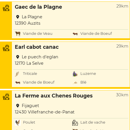
29km
Gaec de la Plagne
La Plagne
12390 Auzits
Viande de Veau
Viande de Boeuf
29km
Earl cabot canac
Le puech d'eglan
12170 La Selve
Triticale
Luzerne
Viande de Boeuf
Blé
30km
La Ferme aux Chenes Rouges
Fijaguet
12430 Villefranche-de-Panat
Poulet
Lait de vache