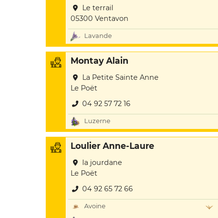
Le terrail
05300 Ventavon
Lavande
Montay Alain
La Petite Sainte Anne
Le Poët
04 92 57 72 16
Luzerne
Loulier Anne-Laure
la jourdane
Le Poët
04 92 65 72 66
Avoine