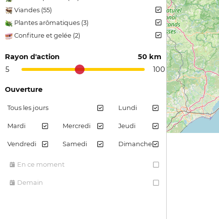
Viandes (55)
Plantes arômatiques (3)
Confiture et gelée (2)
Jus et sirops de fruits (3)
Rayon d'action
50 km
Pain et farine (2)
5
100
Ouverture
Tous les jours
Lundi
Mardi
Mercredi
Jeudi
Vendredi
Samedi
Dimanche
En ce moment
Demain