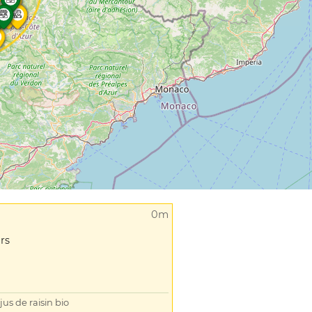
0m
rs
jus de raisin bio