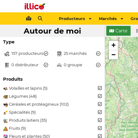
Producteurs
Marchés
Gr
Autour de moi
Carte
Type
+
157 producteurs
25 marchés
−
0 distributeur
0 groupe
Produits
Volailles et lapins (5)
Légumes (48)
Céréales et protéagineux (102)
Spécialités (9)
Produits laitiers (35)
Fruits (9)
Fleurs et plantes (50)