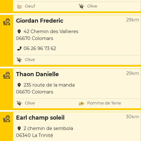
Oeuf
Olive
29km
Giordan Frederic
42 Chemin des Vallieres
06670 Colomars
06 26 96 73 62
Olive
29km
Thaon Danielle
235 route de la manda
06670 Colomars
Olive
Pomme de Terre
30km
Earl champ soleil
2 chemin de sembola
06340 La Trinité