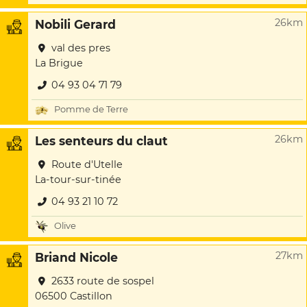
26km
Nobili Gerard
val des pres
La Brigue
04 93 04 71 79
Pomme de Terre
26km
Les senteurs du claut
Route d'Utelle
La-tour-sur-tinée
04 93 21 10 72
Olive
27km
Briand Nicole
2633 route de sospel
06500 Castillon