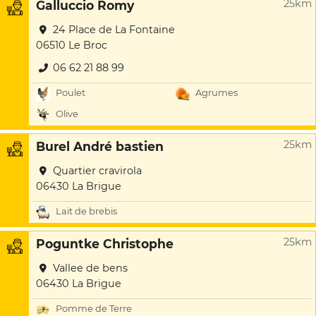
25km
Galluccio Romy
24 Place de La Fontaine
06510 Le Broc
06 62 21 88 99
Poulet
Agrumes
Olive
25km
Burel André bastien
Quartier cravirola
06430 La Brigue
Lait de brebis
25km
Poguntke Christophe
Vallee de bens
06430 La Brigue
Pomme de Terre