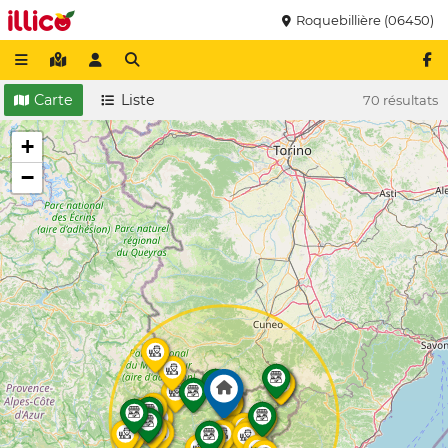
Roquebillière (06450)
Carte
Liste
70 résultats
+
−