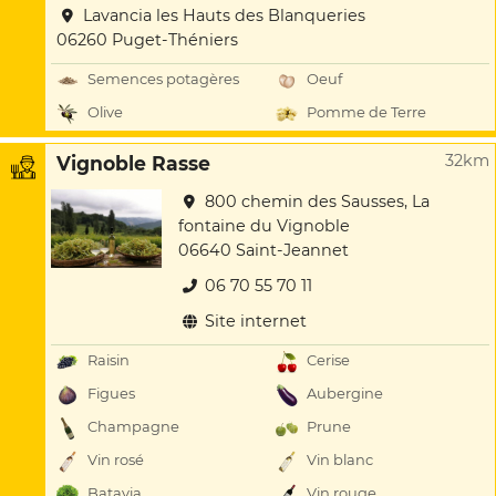
Lavancia les Hauts des Blanqueries
06260 Puget-Théniers
Semences potagères
Oeuf
Olive
Pomme de Terre
32km
Vignoble Rasse
800 chemin des Sausses, La
fontaine du Vignoble
06640 Saint-Jeannet
06 70 55 70 11
Site internet
Raisin
Cerise
Figues
Aubergine
Champagne
Prune
Vin rosé
Vin blanc
Batavia
Vin rouge