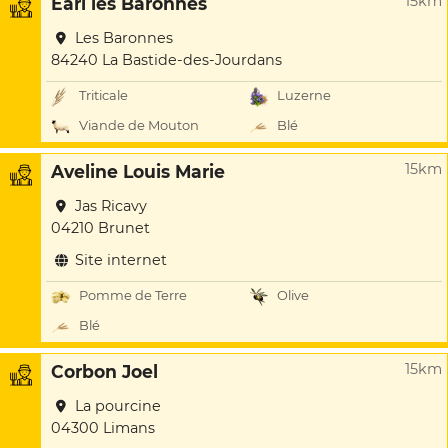
15km
Earl les Baronnes
Les Baronnes
84240 La Bastide-des-Jourdans
Triticale
Luzerne
Viande de Mouton
Blé
15km
Aveline Louis Marie
Jas Ricavy
04210 Brunet
Site internet
Pomme de Terre
Olive
Blé
15km
Corbon Joel
La pourcine
04300 Limans