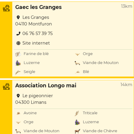
13km
Gaec les Granges
Les Granges
04110 Montfuron
06 76 57 39 75
Site internet
Farine de blé
Orge
Luzerne
Viande de Mouton
Seigle
Blé
14km
Association Longo mai
Le pigeonnier
04300 Limans
Avoine
Triticale
Orge
Luzerne
Viande de Mouton
Viande de Chèvre