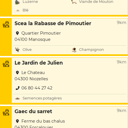
Luzerne
Viande de Mouton
Blé
9km
Scea la Rabasse de Pimoutier
Quartier Pimoutier
04100 Manosque
Olive
Champignon
9km
Le Jardin de Julien
Le Chateau
04300 Niozelles
06 80 44 27 42
Semences potagères
9km
Gaec du sarret
Ferme du bas chalus
04300 Forcalquier