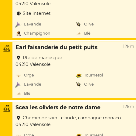
04210 Valensole
Site internet
Lavande
Olive
Champignon
Blé
12km
Earl faisanderie du petit puits
Rte de manosque
04210 Valensole
Orge
Tournesol
Lavande
Olive
Blé
12km
Scea les oliviers de notre dame
Chemin de saint-claude, campagne monaco
04210 Valensole
Orge
Tournesol