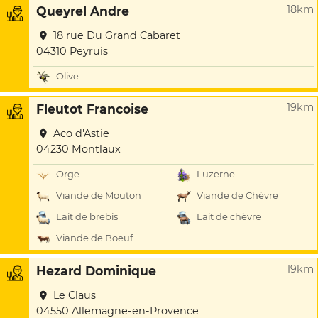
18km
Queyrel Andre
18 rue Du Grand Cabaret
04310 Peyruis
Olive
19km
Fleutot Francoise
Aco d'Astie
04230 Montlaux
Orge
Luzerne
Viande de Mouton
Viande de Chèvre
Lait de brebis
Lait de chèvre
Viande de Boeuf
19km
Hezard Dominique
Le Claus
04550 Allemagne-en-Provence