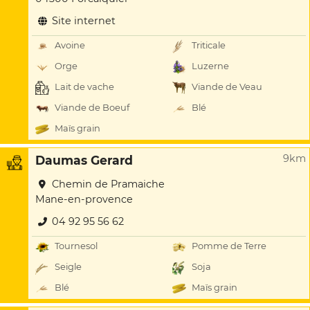
Site internet
Avoine
Triticale
Orge
Luzerne
Lait de vache
Viande de Veau
Viande de Boeuf
Blé
Maïs grain
9km
Daumas Gerard
Chemin de Pramaiche
Mane-en-provence
04 92 95 56 62
Tournesol
Pomme de Terre
Seigle
Soja
Blé
Maïs grain