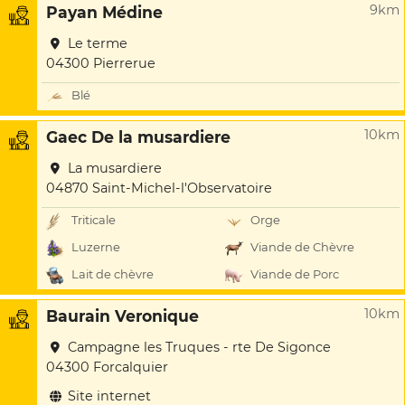
9km
Payan Médine
Le terme
04300 Pierrerue
Blé
10km
Gaec De la musardiere
La musardiere
04870 Saint-Michel-l'Observatoire
Triticale
Orge
Luzerne
Viande de Chèvre
Lait de chèvre
Viande de Porc
10km
Baurain Veronique
Campagne les Truques - rte De Sigonce
04300 Forcalquier
Site internet