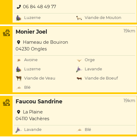
06 84 48 49 77
Luzerne
Viande de Mouton
19km
Monier Joel
Hameau de Bouiron
04230 Ongles
Avoine
Orge
Luzerne
Lavande
Viande de Veau
Viande de Boeuf
Blé
19km
Faucou Sandrine
La Plaine
04110 Vachères
Lavande
Blé