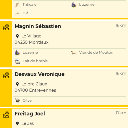
Triticale
Luzerne
Blé
16km
Magnin Sébastien
Le Village
04230 Montlaux
Luzerne
Viande de Mouton
Lait de brebis
16km
Desvaux Veronique
Le pre Claux
04700 Entrevennes
Olive
17km
Freitag Joel
Le Jas