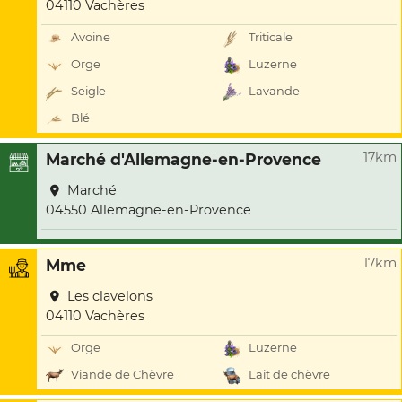
04110 Vachères
Avoine
Triticale
Orge
Luzerne
Seigle
Lavande
Blé
17km
Marché d'Allemagne-en-Provence
Marché
04550 Allemagne-en-Provence
17km
Mme
Les clavelons
04110 Vachères
Orge
Luzerne
Viande de Chèvre
Lait de chèvre