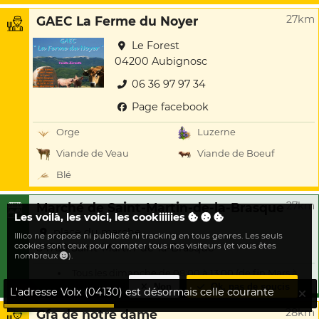
27km
GAEC La Ferme du Noyer
Le Forest
04200 Aubignosc
06 36 97 97 34
Page facebook
Orge
Luzerne
Viande de Veau
Viande de Boeuf
Blé
27km
Marché de Saint-Martin-de-la-Brasque
Les voilà, les voici, les cookiiiiies
place du marche
Illico ne propose ni publicité ni tracking en tous genres. Les seuls
cookies sont ceux pour compter tous nos visiteurs (et vous êtes
84760 Saint-Martin-de-la-Brasque
nombreux
).
Tous les dimanche de 08:00 à 13:00 (de fin Mars à
début Juillet)
Non
Ok, pas de soucis
L'adresse Volx (04130) est désormais celle courante
28km
Gfa de notre dame