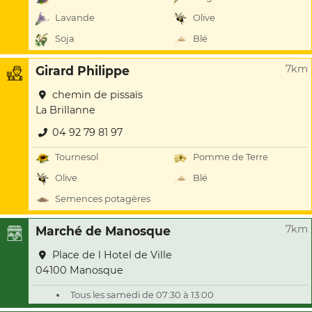
Lavande
Olive
Soja
Blé
7km
Girard Philippe
chemin de pissaïs
La Brillanne
04 92 79 81 97
Tournesol
Pomme de Terre
Olive
Blé
Semences potagères
7km
Marché de Manosque
Place de l Hotel de Ville
04100 Manosque
Tous les samedi de 07:30 à 13:00