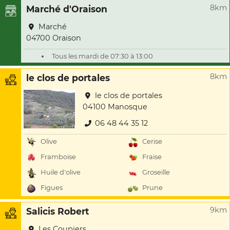
8km
Marché d'Oraison
Marché
04700 Oraison
Tous les mardi de 07:30 à 13:00
8km
le clos de portales
le clos de portales
04100 Manosque
06 48 44 35 12
Olive
Cerise
Framboise
Fraise
Huile d'olive
Groseille
Figues
Prune
9km
Salicis Robert
Les Coupiers