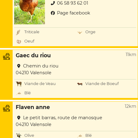
06 58 93 62 01
Page facebook
Triticale
Orge
Oeuf
11km
Gaec du riou
Chemin du riou
04210 Valensole
Viande de Veau
Viande de Boeuf
Blé
12km
Flaven anne
Le petit barras, route de manosque
04210 Valensole
Olive
Blé