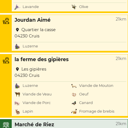
Lavande
Olive
21km
Jourdan Aimé
Quartier la casse
04230 Cruis
Luzerne
21km
la ferme des gipières
Les gipières
04230 Cruis
Luzerne
Viande de Mouton
Viande de Veau
Oeuf
Viande de Porc
Canard
Lapin
Fromage de brebis
21km
Marché de Riez