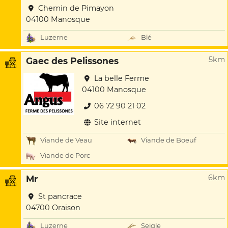
Chemin de Pimayon
04100 Manosque
Luzerne
Blé
5km
Gaec des Pelissones
La belle Ferme
04100 Manosque
06 72 90 21 02
Site internet
Viande de Veau
Viande de Boeuf
Viande de Porc
6km
Mr
St pancrace
04700 Oraison
Luzerne
Seigle