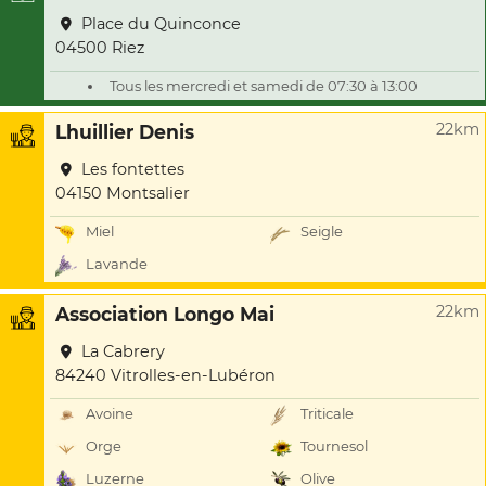
Place du Quinconce
04500 Riez
Tous les mercredi et samedi de 07:30 à 13:00
22km
Lhuillier Denis
Les fontettes
04150 Montsalier
Miel
Seigle
Lavande
22km
Association Longo Mai
La Cabrery
84240 Vitrolles-en-Lubéron
Avoine
Triticale
Orge
Tournesol
Luzerne
Olive