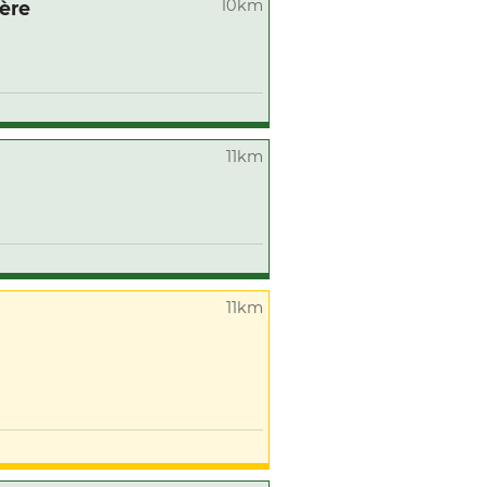
10km
ère
11km
11km