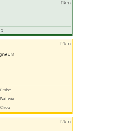
11km
00
12km
igneurs
Fraise
Batavia
Chou
12km