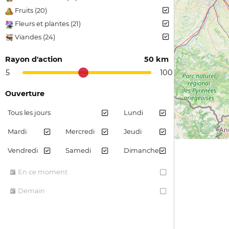
Fruits (20)
Fleurs et plantes (21)
Viandes (24)
Plantes arômatiques (8)
Rayon d'action
50 km
Confiture et gelée (2)
5
100
Jus et sirops de fruits (2)
Pain et farine (2)
Ouverture
Tous les jours
Lundi
Mardi
Mercredi
Jeudi
Vendredi
Samedi
Dimanche
En ce moment
Demain