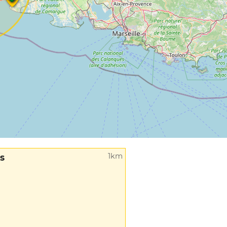
1km
s