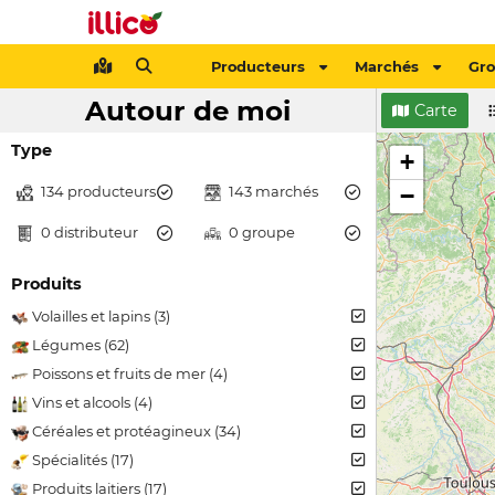
Producteurs
Marchés
Gr
Autour de moi
Carte
Type
+
134 producteurs
143 marchés
−
0 distributeur
0 groupe
Produits
Volailles et lapins (3)
Légumes (62)
Poissons et fruits de mer (4)
Vins et alcools (4)
Céréales et protéagineux (34)
Spécialités (17)
Produits laitiers (17)