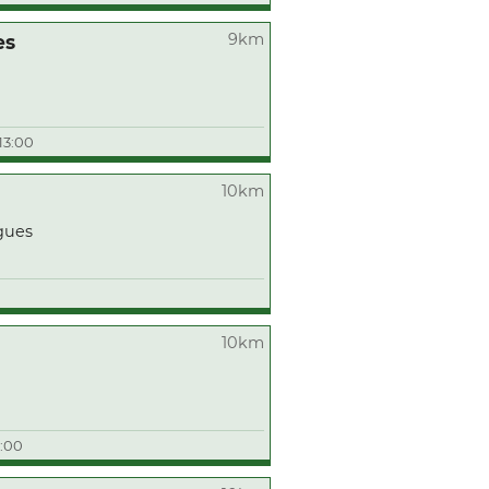
9km
es
13:00
10km
gues
10km
3:00