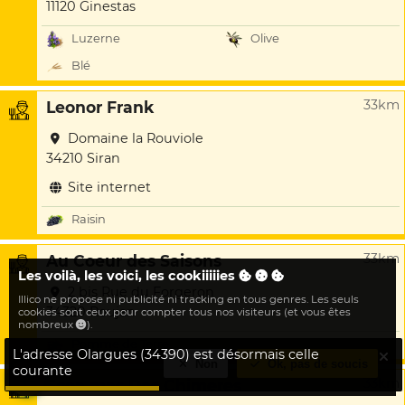
11120 Ginestas
Luzerne
Olive
Blé
33km
Leonor Frank
Domaine la Rouviole
34210 Siran
Site internet
Raisin
33km
Au Coeur des Saisons
Les voilà, les voici, les cookiiiiies
2 bis Rue du Forgeron
Illico ne propose ni publicité ni tracking en tous genres. Les seuls
34320 Roujan
cookies sont ceux pour compter tous nos visiteurs (et vous êtes
nombreux
).
Pomme de Terre
L'adresse Olargues (34390) est désormais celle
Non
Ok, pas de soucis
courante
33km
Scea mas Des Chimeres