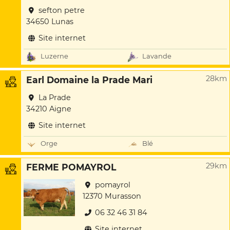
sefton petre
34650 Lunas
Site internet
Luzerne
Lavande
28km
Earl Domaine la Prade Mari
La Prade
34210 Aigne
Site internet
Orge
Blé
29km
FERME POMAYROL
pomayrol
12370 Murasson
06 32 46 31 84
Site internet