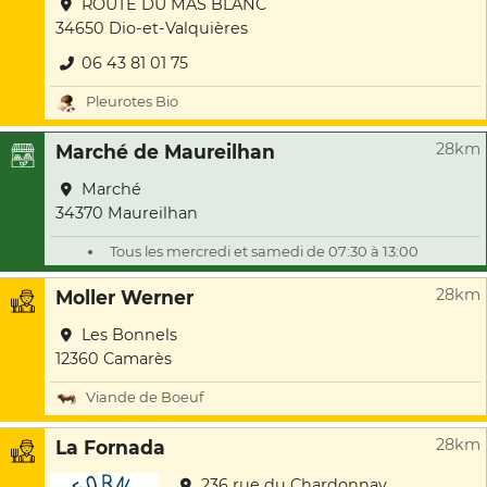
ROUTE DU MAS BLANC
34650 Dio-et-Valquières
06 43 81 01 75
Pleurotes Bio
28km
Marché de Maureilhan
Marché
34370 Maureilhan
Tous les mercredi et samedi de 07:30 à 13:00
28km
Moller Werner
Les Bonnels
12360 Camarès
Viande de Boeuf
28km
La Fornada
236 rue du Chardonnay