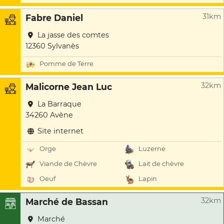
31km
Fabre Daniel
La jasse des comtes
12360 Sylvanès
Pomme de Terre
32km
Malicorne Jean Luc
La Barraque
34260 Avène
Site internet
Orge
Luzerne
Viande de Chèvre
Lait de chèvre
Oeuf
Lapin
32km
Marché de Bassan
Marché