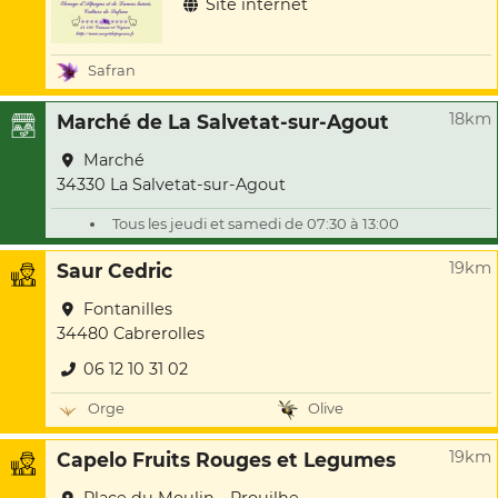
Site internet
Safran
18km
Marché de La Salvetat-sur-Agout
Marché
34330 La Salvetat-sur-Agout
Tous les jeudi et samedi de 07:30 à 13:00
19km
Saur Cedric
Fontanilles
34480 Cabrerolles
06 12 10 31 02
Orge
Olive
19km
Capelo Fruits Rouges et Legumes