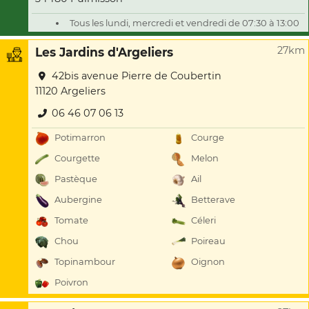
Tous les lundi, mercredi et vendredi de 07:30 à 13:00
27km
Les Jardins d'Argeliers
42bis avenue Pierre de Coubertin
11120 Argeliers
06 46 07 06 13
Potimarron
Courge
Courgette
Melon
Pastèque
Ail
Aubergine
Betterave
Tomate
Céleri
Chou
Poireau
Topinambour
Oignon
Poivron