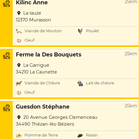
25km
Kilinc Anne
La lauze
12370 Murasson
Viande de Mouton
Poulet
Oeuf
25km
Ferme la Des Bouquets
La Garrigue
34210 La Caunette
Viande de Chèvre
Lait de chèvre
Oeuf
25km
Guesdon Stéphane
20 Avenue Georges Clemenceau
34490 Thézan-lès-Béziers
Pomme de Terre
Raisin