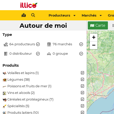
Producteurs
Marchés
Gr
Autour de moi
Carte
Type
+
64 producteurs
76 marchés
−
0 distributeur
0 groupe
Produits
Volailles et lapins (1)
Légumes (38)
Poissons et fruits de mer (1)
Vins et alcools (2)
Céréales et protéagineux (7)
Spécialités (5)
Produits laitiers (10)