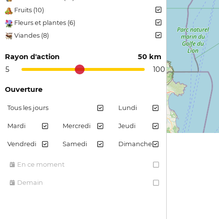
Fruits (10)
Fleurs et plantes (6)
Viandes (8)
Plantes arômatiques (1)
Rayon d'action
50 km
Confiture et gelée (1)
5
100
Pain et farine (1)
Ouverture
Tous les jours
Lundi
Mardi
Mercredi
Jeudi
Vendredi
Samedi
Dimanche
En ce moment
Demain