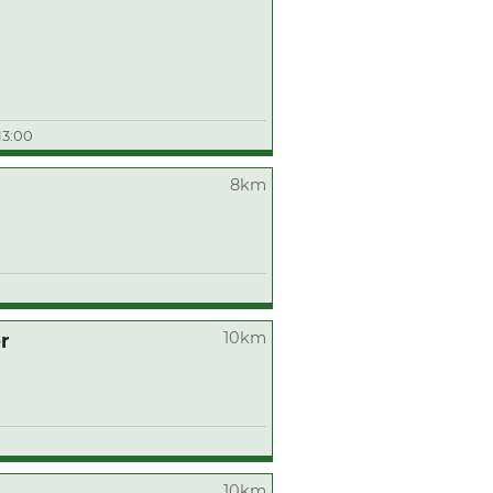
13:00
8km
10km
r
10km