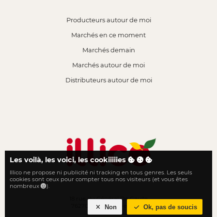
Producteurs autour de moi
Marchés en ce moment
Marchés demain
Marchés autour de moi
Distributeurs autour de moi
Les voilà, les voici, les cookiiiiies
Illico ne propose ni publicité ni tracking en tous genres. Les seuls
Le local n'a jamais été aussi proche
cookies sont ceux pour compter tous nos visiteurs (et vous êtes
nombreux
).
18 rue du Général De Gaulle
76270 Neufchâtel-en-Bray
Non
Ok, pas de soucis