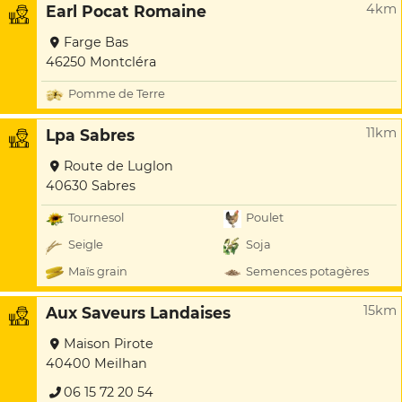
4km
Earl Pocat Romaine
Farge Bas
46250 Montcléra
Pomme de Terre
11km
Lpa Sabres
Route de Luglon
40630 Sabres
Tournesol
Poulet
Seigle
Soja
Maïs grain
Semences potagères
15km
Aux Saveurs Landaises
Maison Pirote
40400 Meilhan
06 15 72 20 54