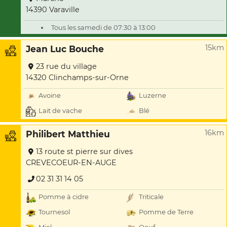
14390 Varaville
Tous les samedi de 07:30 à 13:00
15km
Jean Luc Bouche
23 rue du village
14320 Clinchamps-sur-Orne
Avoine
Luzerne
Lait de vache
Blé
16km
Philibert Matthieu
13 route st pierre sur dives
CREVECOEUR-EN-AUGE
02 31 31 14 05
Pomme à cidre
Triticale
Tournesol
Pomme de Terre