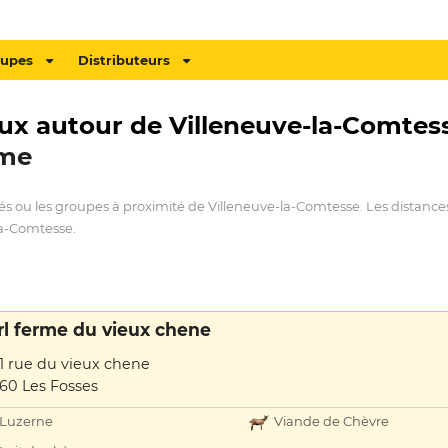
oupes
Distributeurs
ux autour de Villeneuve-la-Comtess
ime
hés ou les groupes à proximité de Villeneuve-la-Comtesse. Les distance
la-Comtesse.
rl ferme du vieux chene
11 rue du vieux chene
60 Les Fosses
Luzerne
Viande de Chèvre