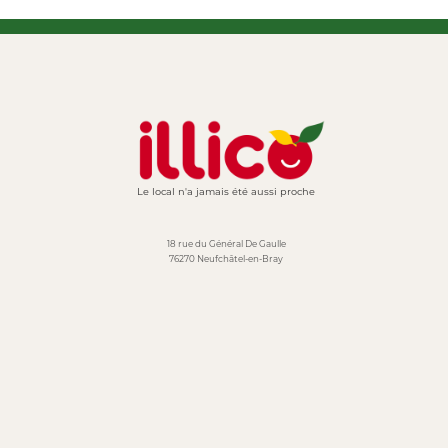
Le local n'a jamais été aussi proche
18 rue du Général De Gaulle
76270 Neufchâtel-en-Bray