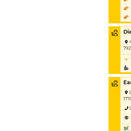
Di
792
Ear
177