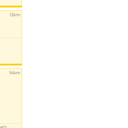
12km
14km
NES