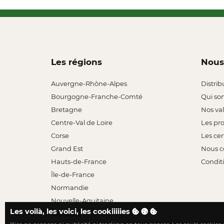
Les régions
Nous
Auvergne-Rhône-Alpes
Distrib
Bourgogne-Franche-Comté
Qui so
Bretagne
Nos va
Centre-Val de Loire
Les pr
Corse
Les cer
Grand Est
Nous c
Hauts-de-France
Conditi
Île-de-France
Normandie
Nouvelle-Aquitaine
Les voilà, les voici, les cookiiiiies
Occitanie