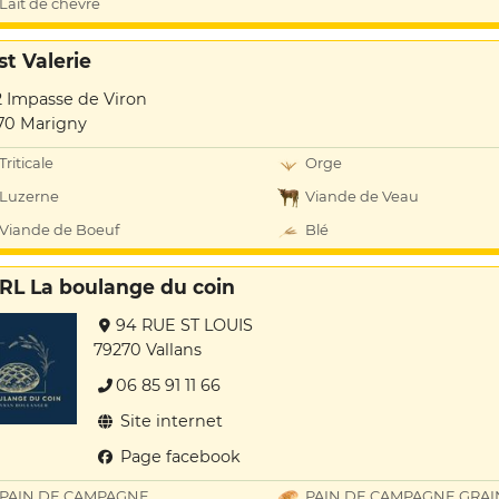
Lait de chèvre
st Valerie
2 Impasse de Viron
70 Marigny
Triticale
Orge
Luzerne
Viande de Veau
Viande de Boeuf
Blé
RL La boulange du coin
94 RUE ST LOUIS
79270 Vallans
06 85 91 11 66
Site internet
Page facebook
PAIN DE CAMPAGNE
PAIN DE CAMPAGNE GRAI