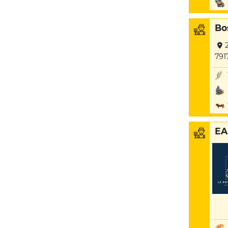
Bo
791
EA