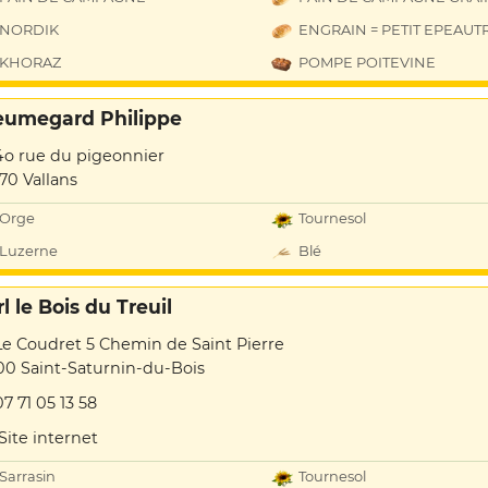
NORDIK
ENGRAIN = PETIT EPEAUT
KHORAZ
POMPE POITEVINE
eumegard Philippe
4o rue du pigeonnier
70 Vallans
Orge
Tournesol
Luzerne
Blé
l le Bois du Treuil
Le Coudret 5 Chemin de Saint Pierre
00 Saint-Saturnin-du-Bois
07 71 05 13 58
Site internet
Sarrasin
Tournesol