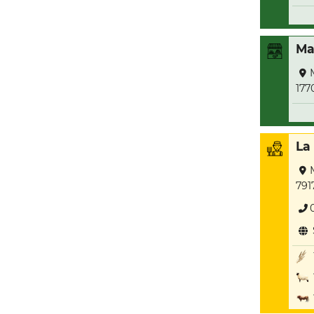
Ma
177
La
791