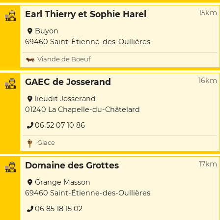
15km
Earl Thierry et Sophie Harel
Buyon
69460 Saint-Étienne-des-Oullières
Viande de Boeuf
16km
GAEC de Josserand
lieudit Josserand
01240 La Chapelle-du-Châtelard
06 52 07 10 86
Glace
17km
Domaine des Grottes
Grange Masson
69460 Saint-Étienne-des-Oullières
06 85 18 15 02