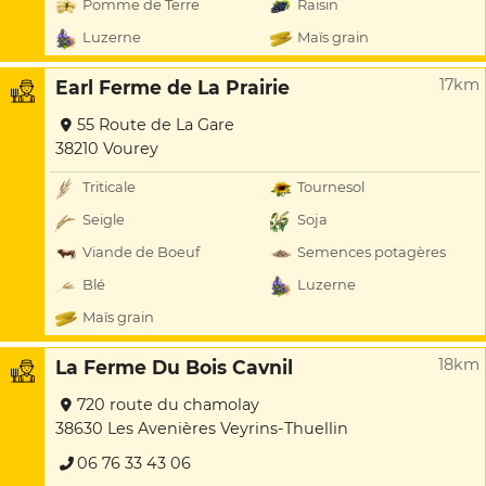
Pomme de Terre
Raisin
Luzerne
Maïs grain
17km
Earl Ferme de La Prairie
55 Route de La Gare
38210 Vourey
Triticale
Tournesol
Seigle
Soja
Viande de Boeuf
Semences potagères
Blé
Luzerne
Maïs grain
18km
La Ferme Du Bois Cavnil
720 route du chamolay
38630 Les Avenières Veyrins-Thuellin
06 76 33 43 06