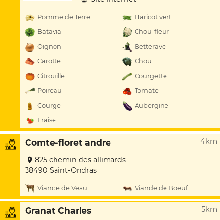
Pomme de Terre
Haricot vert
Batavia
Chou-fleur
Oignon
Betterave
Carotte
Chou
Citrouille
Courgette
Poireau
Tomate
Courge
Aubergine
Fraise
4km
Comte-floret andre
825 chemin des allimards
38490 Saint-Ondras
Viande de Veau
Viande de Boeuf
5km
Granat Charles