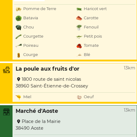
Pomme de Terre
Haricot vert
Batavia
Carotte
Chou
Fenouil
Courgette
Petit pois
Poireau
Tomate
Courge
Blé
13km
La poule aux fruits d'or
1800 route de saint nicolas
38960 Saint-Étienne-de-Crossey
Miel
Oeuf
13km
Marché d'Aoste
Place de la Mairie
38490 Aoste