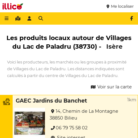
Me localiser
Les produits locaux autour de Villages
du Lac de Paladru (38730) -
Isère
Voici les producteurs, les marchés ou les groupes à proximité
de Villages du Lac de Paladru. Les distances indiquées sont
calculés à partir du centre de Villages du Lac de Paladru.
Voir sur la carte
1km
GAEC Jardins du Banchet
14, Chemin de La Montagne
38850 Bilieu
06 79 75 58 02
Site internet