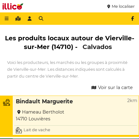
Me localiser
Les produits locaux autour de Vierville-
sur-Mer (14710) -
Calvados
Voici les producteurs, les marchés ou les groupes à proximité
de Vierville-sur-Mer. Les distances indiquées sont calculés à
partir du centre de Vierville-sur-Mer.
Voir sur la carte
2km
Bindault Marguerite
Hameau Bertholot
14710 Louvières
Lait de vache