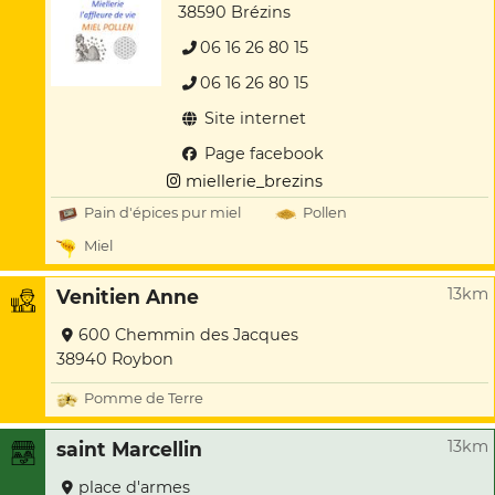
38590 Brézins
06 16 26 80 15
06 16 26 80 15
Site internet
Page facebook
miellerie_brezins
Pain d'épices pur miel
Pollen
Miel
13km
Venitien Anne
600 Chemmin des Jacques
38940 Roybon
Pomme de Terre
13km
saint Marcellin
place d'armes