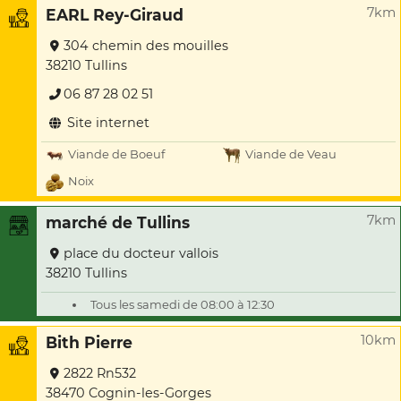
7km
EARL Rey-Giraud
304 chemin des mouilles
38210 Tullins
06 87 28 02 51
Site internet
Viande de Boeuf
Viande de Veau
Noix
7km
marché de Tullins
place du docteur vallois
38210 Tullins
Tous les samedi de 08:00 à 12:30
10km
Bith Pierre
2822 Rn532
38470 Cognin-les-Gorges