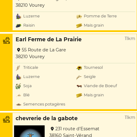
38210 Vourey
Luzerne
Pomme de Terre
Raisin
Maïs grain
11km
Earl Ferme de La Prairie
55 Route de La Gare
38210 Vourey
Triticale
Tournesol
Luzerne
Seigle
Soja
Viande de Boeuf
Blé
Maïs grain
Semences potagères
11km
chevrerie de la gabote
231 route d'Essemat
38160 Saint-Vérand