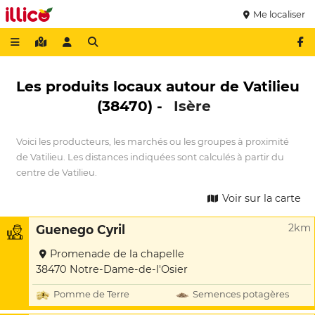
Me localiser
Les produits locaux autour de Vatilieu
(38470) -
Isère
Voici les producteurs, les marchés ou les groupes à proximité
de Vatilieu. Les distances indiquées sont calculés à partir du
centre de Vatilieu.
Voir sur la carte
2km
Guenego Cyril
Promenade de la chapelle
38470 Notre-Dame-de-l'Osier
Pomme de Terre
Semences potagères