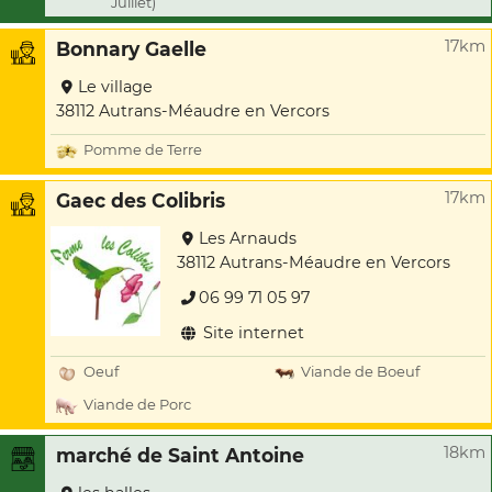
Juillet)
17km
Bonnary Gaelle
Le village
38112 Autrans-Méaudre en Vercors
Pomme de Terre
17km
Gaec des Colibris
Les Arnauds
38112 Autrans-Méaudre en Vercors
06 99 71 05 97
Site internet
Oeuf
Viande de Boeuf
Viande de Porc
18km
marché de Saint Antoine