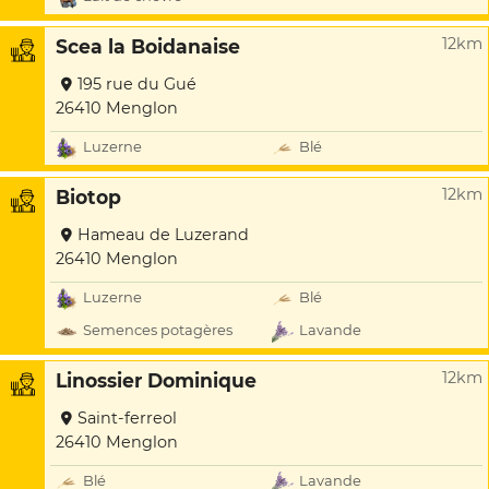
12km
Scea la Boidanaise
195 rue du Gué
26410 Menglon
Luzerne
Blé
12km
Biotop
Hameau de Luzerand
26410 Menglon
Luzerne
Blé
Semences potagères
Lavande
12km
Linossier Dominique
Saint-ferreol
26410 Menglon
Blé
Lavande