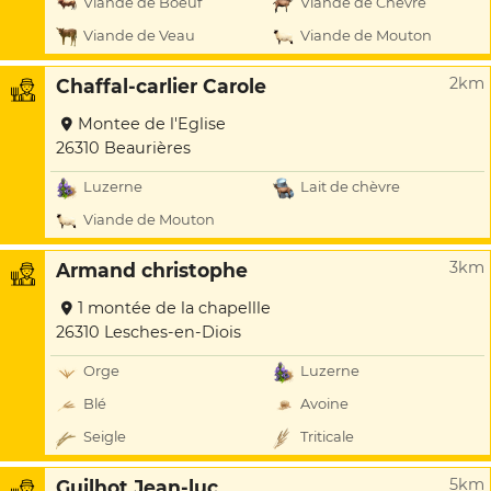
Viande de Boeuf
Viande de Chèvre
Viande de Veau
Viande de Mouton
2km
Chaffal-carlier Carole
Montee de l'Eglise
26310 Beaurières
Luzerne
Lait de chèvre
Viande de Mouton
3km
Armand christophe
1 montée de la chapellle
26310 Lesches-en-Diois
Orge
Luzerne
Blé
Avoine
Seigle
Triticale
5km
Guilhot Jean-luc