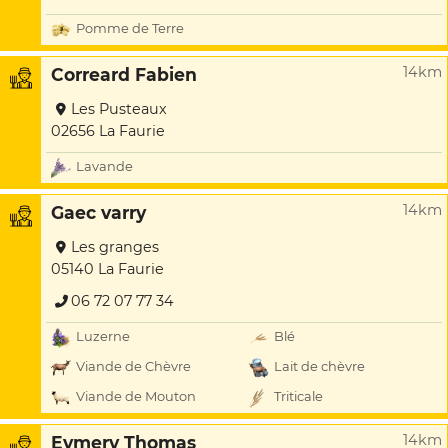
Pomme de Terre
14km
Correard Fabien
Les Pusteaux
02656 La Faurie
Lavande
14km
Gaec varry
Les granges
05140 La Faurie
06 72 07 77 34
Luzerne
Blé
Viande de Chèvre
Lait de chèvre
Viande de Mouton
Triticale
14km
Eymery Thomas