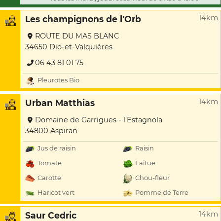
14km
Les champignons de l'Orb
ROUTE DU MAS BLANC
34650 Dio-et-Valquières
06 43 81 01 75
Pleurotes Bio
14km
Urban Matthias
Domaine de Garrigues - l'Estagnola
34800 Aspiran
Jus de raisin
Raisin
Tomate
Laitue
Carotte
Chou-fleur
Haricot vert
Pomme de Terre
14km
Saur Cedric