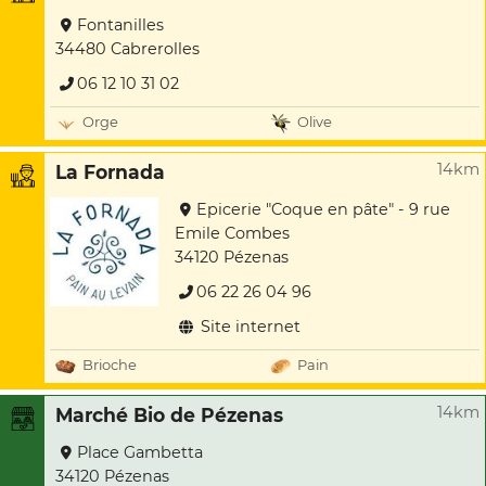
Fontanilles
34480 Cabrerolles
06 12 10 31 02
Orge
Olive
14km
La Fornada
Epicerie "Coque en pâte" - 9 rue
Emile Combes
34120 Pézenas
06 22 26 04 96
Site internet
Brioche
Pain
14km
Marché Bio de Pézenas
Place Gambetta
34120 Pézenas