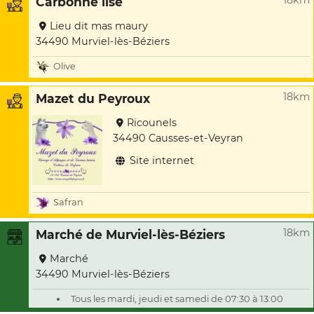
18km
Carbonne lise
Lieu dit mas maury
34490 Murviel-lès-Béziers
Olive
18km
Mazet du Peyroux
Ricounels
34490 Causses-et-Veyran
Site internet
Safran
18km
Marché de Murviel-lès-Béziers
Marché
34490 Murviel-lès-Béziers
Tous les mardi, jeudi et samedi de 07:30 à 13:00