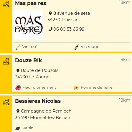
18km
Mas pas res
8 avenue de sete
34230 Plaissan
06 80 53 66 99
Vin rosé
Vin rouge
18km
Douze Rik
Route de Pouzols
34230 Le Pouget
Fleur d'ornement
Pomme de Terre
18km
Bessieres Nicolas
Campagne de Remiech
34490 Murviel-lès-Béziers
Raisin