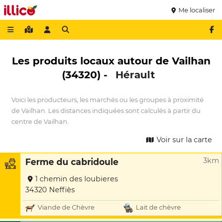
Me localiser
Les produits locaux autour de Vailhan
(34320) -
Hérault
Voici les producteurs, les marchés ou les groupes à proximité
de Vailhan. Les distances indiquées sont calculés à partir du
centre de Vailhan.
Voir sur la carte
3km
Ferme du cabridoule
1 chemin des loubieres
34320 Neffiès
Viande de Chèvre
Lait de chèvre