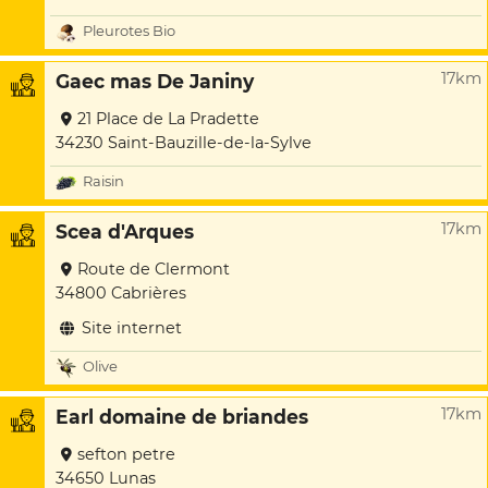
Pleurotes Bio
17km
Gaec mas De Janiny
21 Place de La Pradette
34230 Saint-Bauzille-de-la-Sylve
Raisin
17km
Scea d'Arques
Route de Clermont
34800 Cabrières
Site internet
Olive
17km
Earl domaine de briandes
sefton petre
34650 Lunas