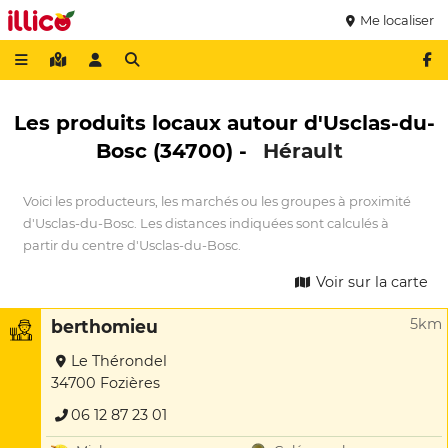
Me localiser
Les produits locaux autour d'Usclas-du-
Bosc (34700) -
Hérault
Voici les producteurs, les marchés ou les groupes à proximité
d'Usclas-du-Bosc. Les distances indiquées sont calculés à
partir du centre d'Usclas-du-Bosc.
Voir sur la carte
5km
berthomieu
Le Thérondel
34700 Fozières
06 12 87 23 01