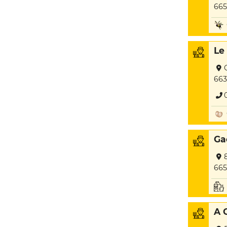
665
Le
663
Ga
665
A 