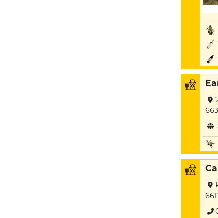
Ea
663
Ca
661