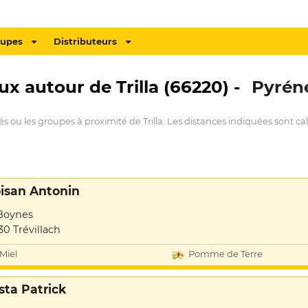
oupes
Distributeurs
ux autour de Trilla (66220) -
Pyrén
s ou les groupes à proximité de Trilla. Les distances indiquées sont calc
isan Antonin
Boynes
30 Trévillach
Miel
Pomme de Terre
sta Patrick