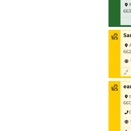
663
Sar
662
ea
661