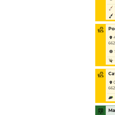
Po
662
Ca
662
Ma