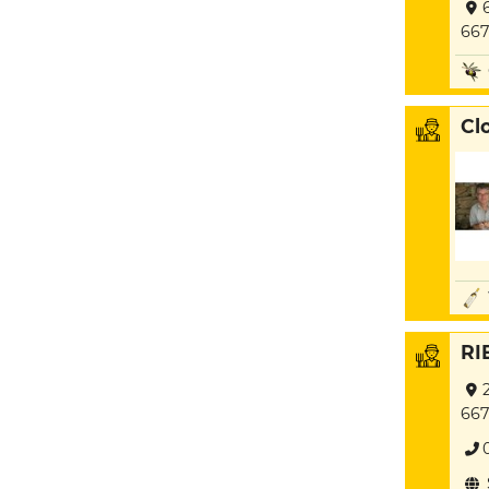
667
Cl
RI
667