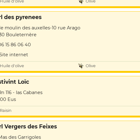
Huile d'olive
Olive
rl des pyrenees
le moulin des auxelles-10 rue Arago
30 Bouleternère
06 15 86 06 40
Site internet
Huile d'olive
Olive
tivint Loïc
Rn 116 - las Cabanes
00 Eus
Raisin
rl Vergers des Feixes
Mas des Garrigoles