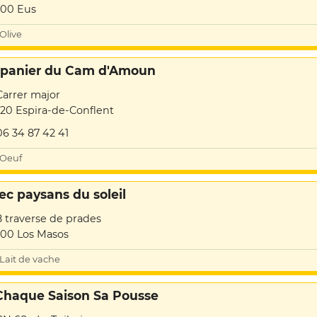
00 Eus
Olive
 panier du Cam d'Amoun
Carrer major
20 Espira-de-Conflent
06 34 87 42 41
Oeuf
ec paysans du soleil
8 traverse de prades
00 Los Masos
Lait de vache
Chaque Saison Sa Pousse