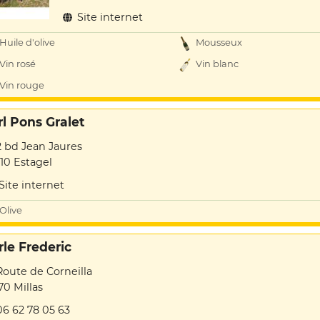
Site internet
Huile d'olive
Mousseux
Vin rosé
Vin blanc
Vin rouge
rl Pons Gralet
2 bd Jean Jaures
10 Estagel
Site internet
Olive
rle Frederic
Route de Corneilla
70 Millas
06 62 78 05 63