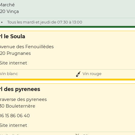
Marché
20 Vinça
Tous les mardi et jeudi de 07:30 à 13:00
l le Soula
Avenue des Fenouillèdes
20 Prugnanes
Site internet
Vin blanc
Vin rouge
rl des pyrenees
traverse des pyrenees
30 Bouleternère
06 15 86 06 40
Site internet