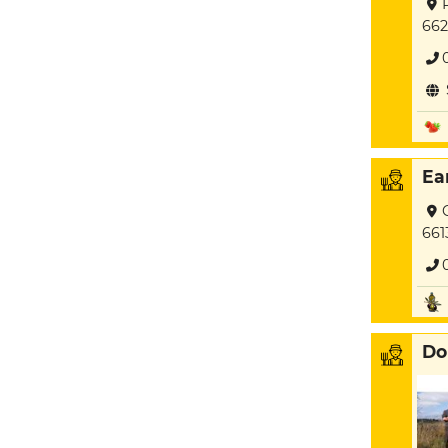
662
Ea
661
Do