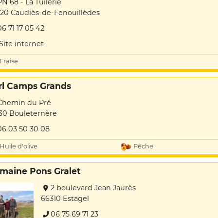
PN 68 - La Tuilerie
20 Caudiès-de-Fenouillèdes
06 71 17 05 42
Site internet
Fraise
rl Camps Grands
Chemin du Pré
30 Bouleternère
06 03 50 30 08
Huile d'olive
Pêche
maine Pons Gralet
2 boulevard Jean Jaurès
66310 Estagel
06 75 69 71 23