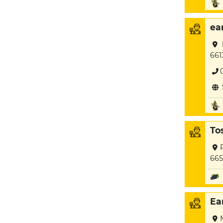
ea
661
Tos
665
Ea