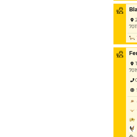
Bl
701
Fe
701