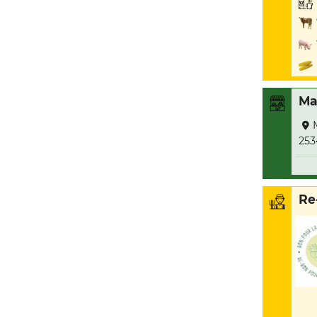
Ma
253
Re