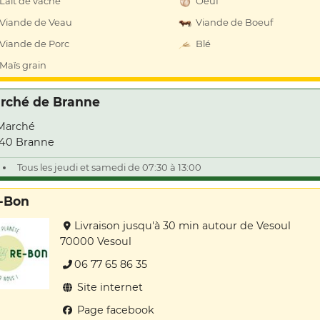
Lait de vache
Oeuf
Viande de Veau
Viande de Boeuf
Viande de Porc
Blé
Maïs grain
rché de Branne
Marché
40 Branne
Tous les jeudi et samedi de 07:30 à 13:00
-Bon
Livraison jusqu'à 30 min autour de Vesoul
70000 Vesoul
06 77 65 86 35
Site internet
Page facebook