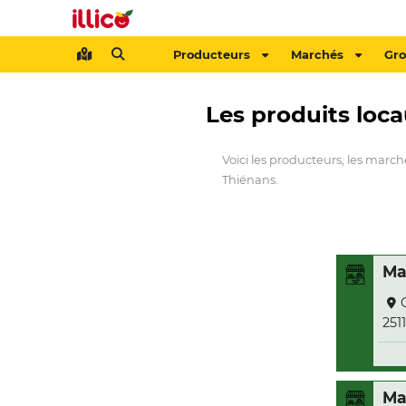
Producteurs
Marchés
Gr
Les produits loc
Voici les producteurs, les march
Thiénans.
Ma
251
Ma