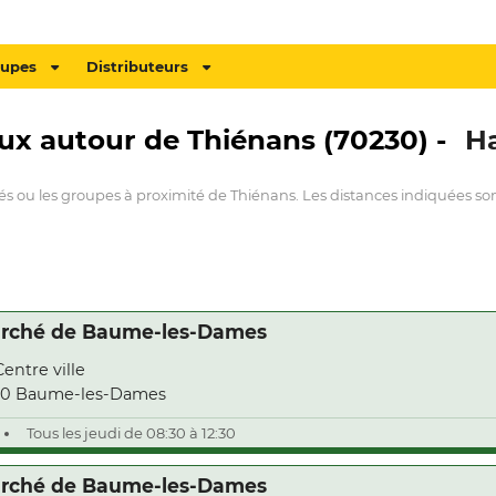
oupes
Distributeurs
aux autour de Thiénans (70230) -
H
és ou les groupes à proximité de Thiénans. Les distances indiquées son
rché de Baume-les-Dames
Centre ville
10 Baume-les-Dames
Tous les jeudi de 08:30 à 12:30
rché de Baume-les-Dames