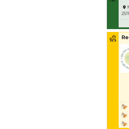
251
Re