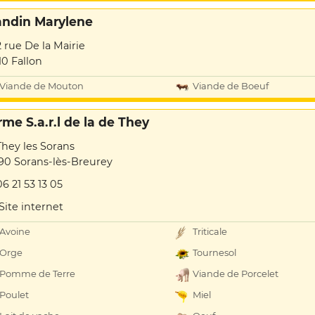
andin Marylene
2 rue De la Mairie
10 Fallon
Viande de Mouton
Viande de Boeuf
rme S.a.r.l de la de They
They les Sorans
90 Sorans-lès-Breurey
06 21 53 13 05
Site internet
Avoine
Triticale
Orge
Tournesol
Pomme de Terre
Viande de Porcelet
Poulet
Miel