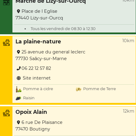
10km
Marché de Lizy-sur-Ourcq
Place de l Eglise
77440 Lizy-sur-Ourcq
Tous les vendredi de 08:30 à 12:30
10km
La plaine-nature
25 avenue du general leclerc
77730 Saâcy-sur-Marne
06 22 12 57 82
Site internet
Pomme à cidre
Pomme de Terre
Raisin
12km
Opoix Alain
6 rue De Plaisance
77470 Boutigny