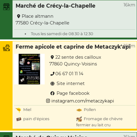
16km
Marché de Crécy-la-Chapelle
Place altmann
77580 Crécy-la-Chapelle
Tous les samedi de 08:30 à 12:30
16km
Ferme apicole et caprine de Metaczyk'api
22 sente des cailloux
77860 Quincy-Voisins
06 67 01 11 14
Site internet
Page facebook
instagram.com/metaczykapi
Miel
Pollen
pain d'épices
Fromage de chèvre
fermier au lait cru