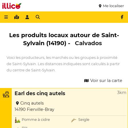
Me localiser
Les produits locaux autour de Saint-
Sylvain (14190) -
Calvados
Voici les producteurs, les marchés ou les groupes à proximité
de Saint-Sylvain. Les distances indiquées sont calculés à partir
du centre de Saint-Sylvain.
Voir sur la carte
3km
Earl des cinq autels
Cinq autels
14190 Fierville-Bray
Pomme à cidre
Seigle