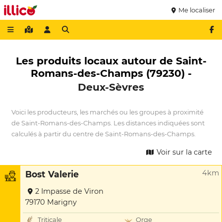
Me localiser
Les produits locaux autour de Saint-
Romans-des-Champs (79230) -
Deux-Sèvres
Voici les producteurs, les marchés ou les groupes à proximité
de Saint-Romans-des-Champs. Les distances indiquées sont
calculés à partir du centre de Saint-Romans-des-Champs.
Voir sur la carte
4km
Bost Valerie
2 Impasse de Viron
79170 Marigny
Triticale
Orge