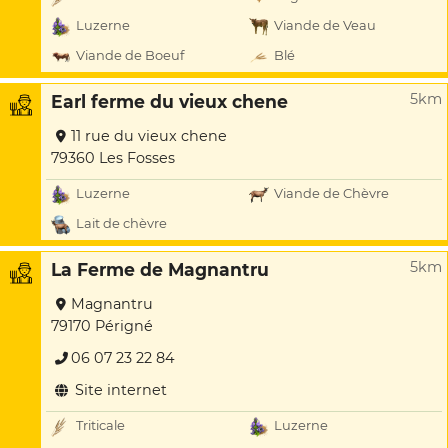
Luzerne
Viande de Veau
Viande de Boeuf
Blé
5km
Earl ferme du vieux chene
11 rue du vieux chene
79360 Les Fosses
Luzerne
Viande de Chèvre
Lait de chèvre
5km
La Ferme de Magnantru
Magnantru
79170 Périgné
06 07 23 22 84
Site internet
Triticale
Luzerne