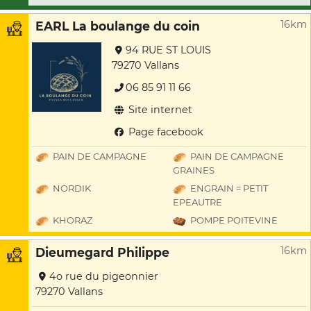
16km
EARL La boulange du coin
94 RUE ST LOUIS
79270 Vallans
06 85 91 11 66
Site internet
Page facebook
PAIN DE CAMPAGNE
PAIN DE CAMPAGNE
GRAINES
NORDIK
ENGRAIN = PETIT
EPEAUTRE
KHORAZ
POMPE POITEVINE
16km
Dieumegard Philippe
4o rue du pigeonnier
79270 Vallans