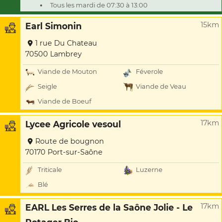
Tous les mardi de 07:30 à 13:00
15km
Earl Simonin
1 rue Du Chateau
70500 Lambrey
Viande de Mouton
Féverole
Seigle
Viande de Veau
Viande de Boeuf
17km
Lycee Agricole vesoul
Route de bougnon
70170 Port-sur-Saône
Triticale
Luzerne
Blé
17km
EARL Les Serres de la Saône Jolie - Le